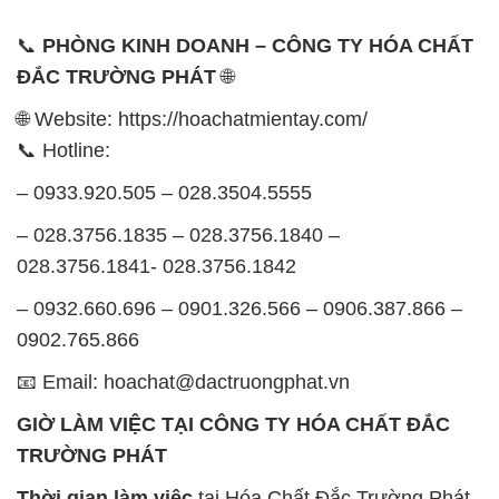
📞
PHÒNG KINH DOANH – CÔNG TY HÓA CHẤT
ĐẮC TRƯỜNG PHÁT
🌐
🌐 Website: https://hoachatmientay.com/
📞 Hotline:
– 0933.920.505 – 028.3504.5555
– 028.3756.1835 – 028.3756.1840 –
028.3756.1841- 028.3756.1842
– 0932.660.696 – 0901.326.566 – 0906.387.866 –
0902.765.866
📧 Email: hoachat@dactruongphat.vn
GIỜ LÀM VIỆC TẠI CÔNG TY HÓA CHẤT ĐẮC
TRƯỜNG PHÁT
Thời gian làm việc
tại Hóa Chất Đắc Trường Phát