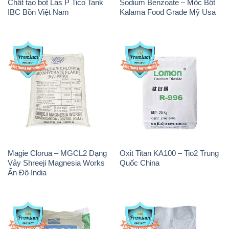
Chất tạo bọt Las P Tico Tank
Sodium Benzoate – Mốc Bột
IBC Bồn Việt Nam
Kalama Food Grade Mỹ Usa
Magie Clorua – MGCL2 Dạng
Oxit Titan KA100 – Tio2 Trung
Vảy Shreeji Magnesia Works
Quốc China
Ấn Độ India