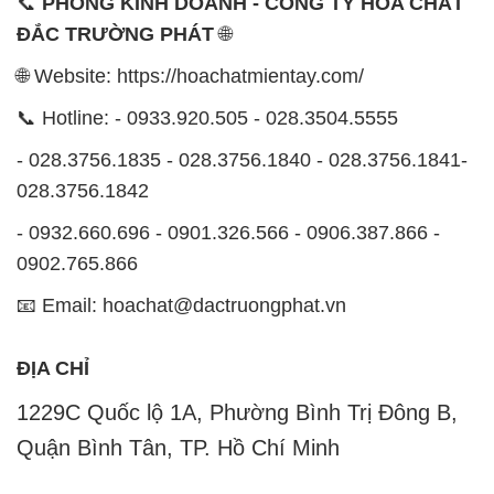
📞
PHÒNG KINH DOANH - CÔNG TY HÓA CHẤT
ĐẮC TRƯỜNG PHÁT
🌐
🌐 Website: https://hoachatmientay.com/
📞 Hotline: - 0933.920.505 - 028.3504.5555
- 028.3756.1835 - 028.3756.1840 - 028.3756.1841-
028.3756.1842
- 0932.660.696 - 0901.326.566 - 0906.387.866 -
0902.765.866
📧 Email: hoachat@dactruongphat.vn
ĐỊA CHỈ
1229C Quốc lộ 1A, Phường Bình Trị Đông B,
Quận Bình Tân, TP. Hồ Chí Minh