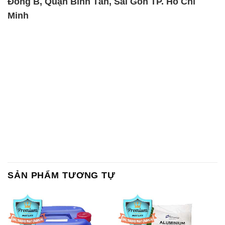
Đông B, Quận Bình Tân, Sài Gòn TP. Hồ Chí
Minh
SẢN PHẨM TƯƠNG TỰ