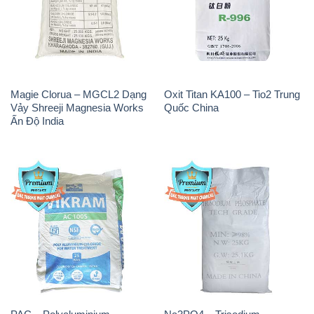
Magie Clorua – MGCL2 Dạng
Oxit Titan KA100 – Tio2 Trung
Vảy Shreeji Magnesia Works
Quốc China
Ấn Độ India