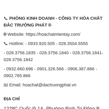
📞
PHÒNG KINH DOANH - CÔNG TY HÓA CHẤT
ĐẮC TRƯỜNG PHÁT
🌐
🌐 Website: https://hoachatmientay.com/
📞 Hotline: - 0933.920.505 - 028.3504.5555
- 028.3756.1835 - 028.3756.1840 - 028.3756.1841-
028.3756.1842
- 0932.660.696 - 0901.326.566 - 0906.387.866 -
0902.765.866
📧 Email: hoachat@dactruongphat.vn
ĐỊA CHỈ
1229C Quốc lộ 1A, Phường Bình Trị Đông B,