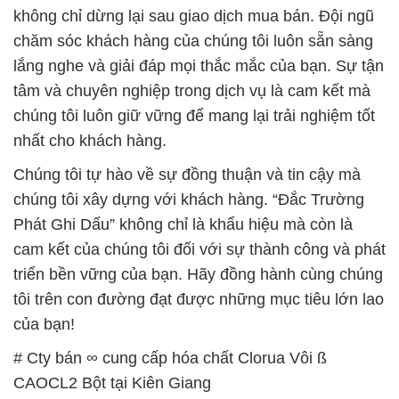
chúng tôi luôn giữ vững để mang lại trải nghiệm tốt
nhất cho khách hàng.
Chúng tôi tự hào về sự đồng thuận và tin cậy mà
chúng tôi xây dựng với khách hàng. “Đắc Trường
Phát Ghi Dấu” không chỉ là khẩu hiệu mà còn là
cam kết của chúng tôi đối với sự thành công và phát
triển bền vững của bạn. Hãy đồng hành cùng chúng
tôi trên con đường đạt được những mục tiêu lớn lao
của bạn!
# Cty bán ∞ cung cấp hóa chất Clorua Vôi ß
CAOCL2 Bột tại Kiên Giang
# Địa chỉ chuyên cung ứng ≡ phân phối hóa chất
Clorua Vôi ß CAOCL2 Bột tại Kiên Giang
# Cty chuyên phân phối › cung cấp hóa chất Clorua
Vôi ß CAOCL2 Bột tại Kiên Giang
# Địa chỉ cung cấp Ω kinh doanh hóa chất Clorua