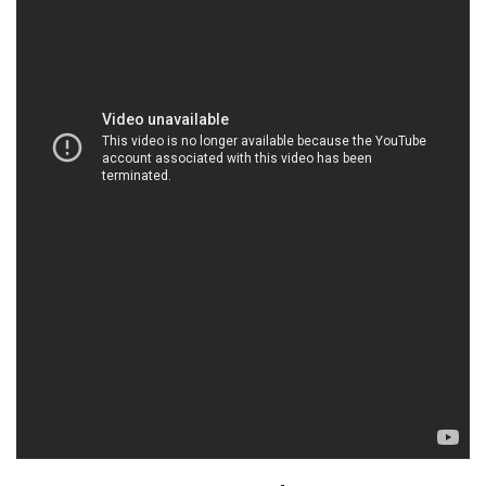
HOACHATMIENTAY.COM | Công ty thương mại \
phân phối hóa chất tại Thành phố Hồ Chí Minh
2. **Chất Lượng Đỉnh Cao:**
Chúng tôi tự hào là một trong những đơn vị hàng