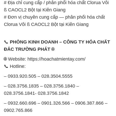
📞
PHÒNG KINH DOANH – CÔNG TY HÓA CHẤT
ĐẮC TRƯỜNG PHÁT
🌐
🌐 Website: https://hoachatmientay.com/
📞 Hotline:
– 0933.920.505 – 028.3504.5555
– 028.3756.1835 – 028.3756.1840 –
028.3756.1841- 028.3756.1842
– 0932.660.696 – 0901.326.566 – 0906.387.866 –
0902.765.866
📧 Email: hoachat@dactruongphat.vn
GIỜ LÀM VIỆC TẠI CÔNG TY HÓA CHẤT ĐẮC
TRƯỜNG PHÁT
Thời gian làm việc
tại Hóa Chất Đắc Trường Phát