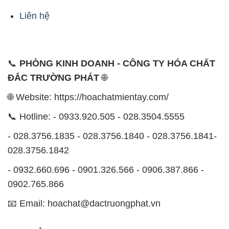
📞
PHÒNG KINH DOANH - CÔNG TY HÓA CHẤT
ĐẮC TRƯỜNG PHÁT
🌐
🌐 Website: https://hoachatmientay.com/
📞 Hotline: - 0933.920.505 - 028.3504.5555
- 028.3756.1835 - 028.3756.1840 - 028.3756.1841-
028.3756.1842
- 0932.660.696 - 0901.326.566 - 0906.387.866 -
0902.765.866
📧 Email: hoachat@dactruongphat.vn
ĐỊA CHỈ
1229C Quốc lộ 1A, Phường Bình Trị Đông B,
Quận Bình Tân, TP. Hồ Chí Minh