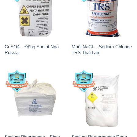
CuSO4 – Đồng Sunfat Nga
Muối NaCL – Sodium Chloride
Russia
TRS Thái Lan
Sodium Bicarbonate – Bicar
Sodium Percarbonate Dạng
NaHCO3 Food Grade 3 Chữ
Bột Trung Quốc China
GGG Bao Jumbo ( Bành )
Trung Quốc China