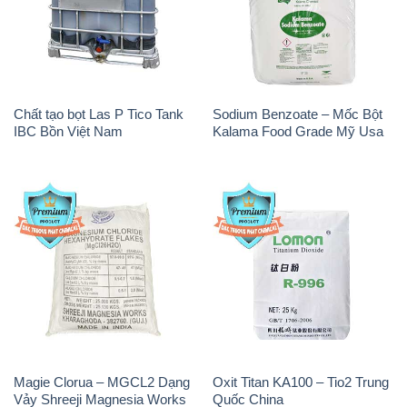
Chất tạo bọt Las P Tico Tank
Sodium Benzoate – Mốc Bột
IBC Bồn Việt Nam
Kalama Food Grade Mỹ Usa
Magie Clorua – MGCL2 Dạng
Oxit Titan KA100 – Tio2 Trung
Vảy Shreeji Magnesia Works
Quốc China
Ấn Độ India