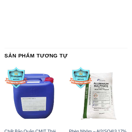
SẢN PHẨM TƯƠNG TỰ
Chất Bảo Quản CMIT Thái
Phèn Nhôm – Al2(SO4)3 17%