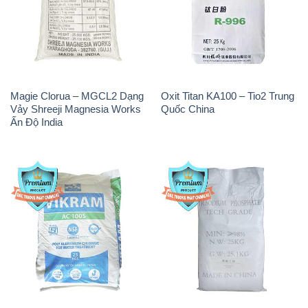
Magie Clorua – MGCL2 Dạng
Oxit Titan KA100 – Tio2 Trung
Vảy Shreeji Magnesia Works
Quốc China
Ấn Độ India