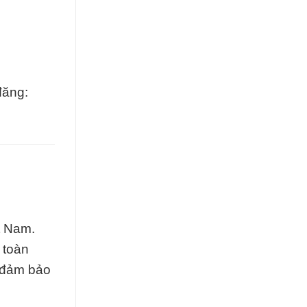
đăng:
t Nam.
 toàn
ể đảm bảo