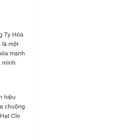
ng Ty Hóa
 là một
 hóa mạnh
a mình
n hiệu
ưa chuộng
 Hạt Clo