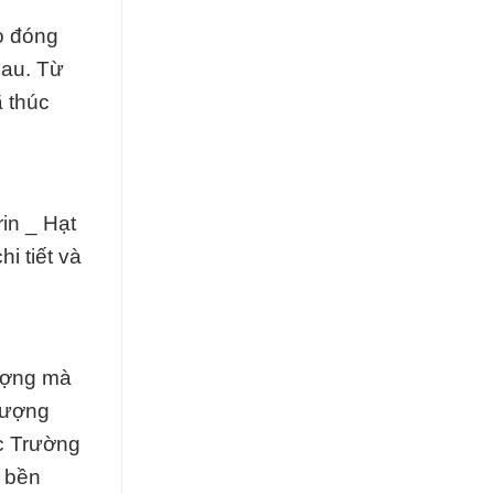
lo đóng
hau. Từ
ã thúc
in _ Hạt
i tiết và
ượng mà
 lượng
c Trường
n bền