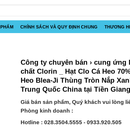
 PHẨM
CHÍNH SÁCH VÀ QUY ĐỊNH CHUNG
THƯƠNG H
Công ty chuyên bán › cung ứng
chất Clorin _ Hạt Clo Cá Heo 70
Heo Blea-Ji Thùng Tròn Nắp Xa
Trung Quốc China tại Tiền Gian
Giá bán sản phẩm, Quý khách vui lòng li
Phòng kinh doanh :
Hotline : 028.3504.5555 - 0933.920.505