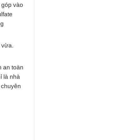
g góp vào
lfate
ng
 vừa.
n an toàn
ỉ là nhà
h chuyên