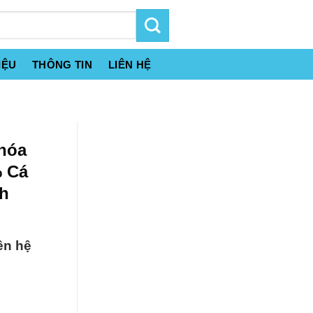
IỆU
THÔNG TIN
LIÊN HỆ
 hóa
% Cá
nh
g
ên hệ