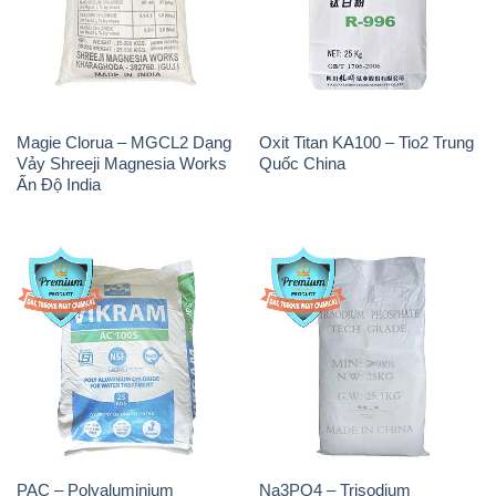
Magie Clorua – MGCL2 Dạng
Oxit Titan KA100 – Tio2 Trung
Vảy Shreeji Magnesia Works
Quốc China
Ấn Độ India
PAC – Polyaluminium
Na3PO4 – Trisodium