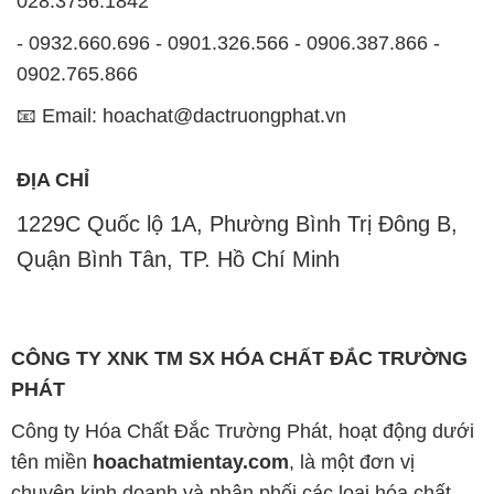
028.3756.1842
- 0932.660.696 - 0901.326.566 - 0906.387.866 -
0902.765.866
📧 Email: hoachat@dactruongphat.vn
ĐỊA CHỈ
1229C Quốc lộ 1A, Phường Bình Trị Đông B,
Quận Bình Tân, TP. Hồ Chí Minh
CÔNG TY XNK TM SX HÓA CHẤT ĐẮC TRƯỜNG
PHÁT
Công ty Hóa Chất Đắc Trường Phát, hoạt động dưới
tên miền
hoachatmientay.com
, là một đơn vị
chuyên kinh doanh và phân phối các loại hóa chất