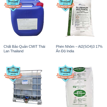
Chất Bảo Quản CMIT Thái
Phèn Nhôm – Al2(SO4)3 17%
Lan Thailand
Ấn Độ India
Chất tạo bọt Las P Tico Tank
Sodium Benzoate – Mốc Bột
IBC Bồn Việt Nam
Kalama Food Grade Mỹ Usa