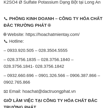
🌐 Website: https://hoachatmientay.com/
📞 Hotline:
– 0933.920.505 – 028.3504.5555
– 028.3756.1835 – 028.3756.1840 –
028.3756.1841- 028.3756.1842
– 0932.660.696 – 0901.326.566 – 0906.387.866 –
0902.765.866
📧 Email: hoachat@dactruongphat.vn
GIỜ LÀM VIỆC TẠI CÔNG TY HÓA CHẤT ĐẮC
TRƯỜNG PHÁT
Thời gian làm việc
tại Hóa Chất Đắc Trường Phát
được tổ chức như sau:
Thứ 2 đến thứ 6: Buổi sáng: từ 8h đến 11h – Buổi