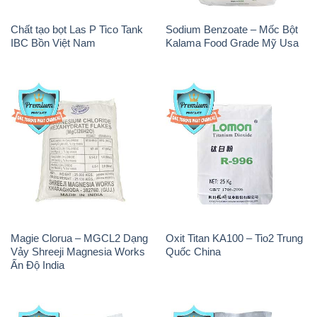
Magie Clorua – MGCL2 Dạng
Oxit Titan KA100 – Tio2 Trung
Vảy Shreeji Magnesia Works
Quốc China
Ấn Độ India