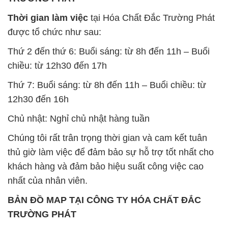
chiều: từ 12h30 đến 17h
Thứ 7: Buổi sáng: từ 8h đến 11h – Buổi chiều: từ
12h30 đến 16h
Chủ nhật: Nghỉ chủ nhật hàng tuần
Chúng tôi rất trân trọng thời gian và cam kết tuân
thủ giờ làm việc để đảm bảo sự hỗ trợ tốt nhất cho
khách hàng và đảm bảo hiệu suất công việc cao
nhất của nhân viên.
BẢN ĐỒ MAP TẠI CÔNG TY HÓA CHẤT ĐẮC
TRƯỜNG PHÁT
ĐỊA CHỈ: 1229C Quốc lộ 1A, Phường Bình Trị
Đông B, Quận Bình Tân, Sài Gòn TP. Hồ Chí
Minh