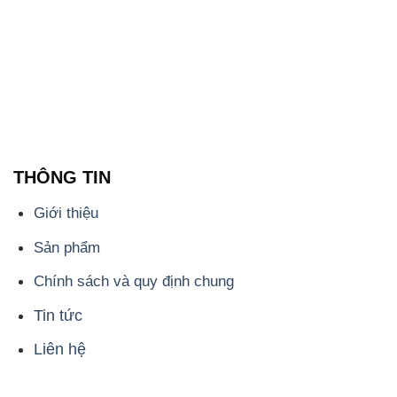
THÔNG TIN
Giới thiệu
Sản phẩm
Chính sách và quy định chung
Tin tức
Liên hệ
📞
PHÒNG KINH DOANH - CÔNG TY HÓA CHẤT
ĐẮC TRƯỜNG PHÁT
🌐
🌐 Website: https://hoachatmientay.com/