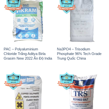
PAC – Polyaluminium
Na3PO4 – Trisodium
Chloride Trắng Aditya Birla
Phosphate 96% Tech Grade
Grasim New 2022 Ấn Độ India
Trung Quốc China
CuSO4 – Đồng Sunfat Nga
Muối NaCL – Sodium Chloride
Russia
TRS Thái Lan