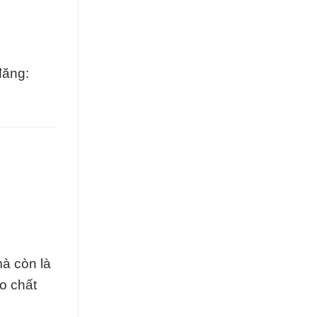
đăng:
à còn là
o chất