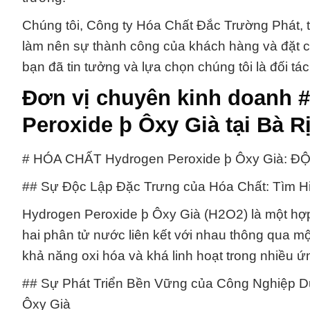
Chúng tôi, Công ty Hóa Chất Đắc Trường Phát, t
làm nên sự thành công của khách hàng và đặt ch
bạn đã tin tưởng và lựa chọn chúng tôi là đối tác
Đơn vị chuyên kinh doanh 
Peroxide þ Ôxy Già tại Bà 
# HÓA CHẤT Hydrogen Peroxide þ Ôxy Già: 
## Sự Độc Lập Đặc Trưng của Hóa Chất: Tìm Hi
Hydrogen Peroxide þ Ôxy Già (H2O2) là một hợp 
hai phân tử nước liên kết với nhau thông qua mộ
khả năng oxi hóa và khá linh hoạt trong nhiều 
## Sự Phát Triển Bền Vững của Công Nghiệp D
Ôxy Già