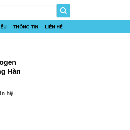
IỆU
THÔNG TIN
LIÊN HỆ
rogen
ng Hàn
ên hệ