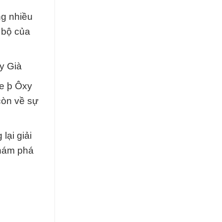
ng nhiều
 bộ của
y Già
de þ Ôxy
còn về sự
lại giải
khám phá