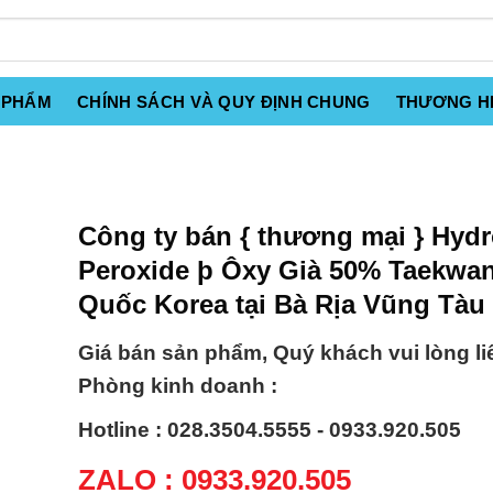
 PHẨM
CHÍNH SÁCH VÀ QUY ĐỊNH CHUNG
THƯƠNG H
Công ty bán { thương mại } Hyd
Peroxide þ Ôxy Già 50% Taekwa
Quốc Korea tại Bà Rịa Vũng Tàu
Giá bán sản phẩm, Quý khách vui lòng li
Phòng kinh doanh :
Hotline : 028.3504.5555 - 0933.920.505
ZALO : 0933.920.505