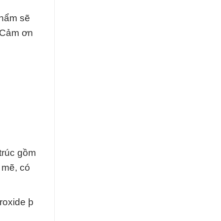
phẩm sẽ
. Cảm ơn
 trúc gồm
 mẽ, có
roxide þ