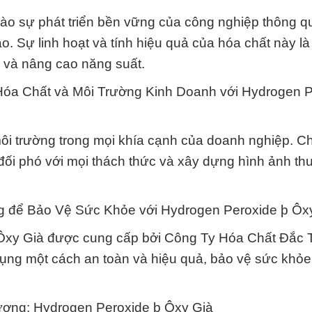
o sự phát triển bền vững của công nghiệp thông q
 Sự linh hoạt và tính hiệu quả của hóa chất này là
i và nâng cao năng suất.
óa Chất và Môi Trường Kinh Doanh với Hydrogen P
ôi trường trong mọi khía cạnh của doanh nghiệp. C
 đối phó với mọi thách thức và xây dựng hình ảnh th
 để Bảo Vệ Sức Khỏe với Hydrogen Peroxide þ Ôx
Ôxy Già được cung cấp bởi Công Ty Hóa Chất Đắc 
ng một cách an toàn và hiệu quả, bảo vệ sức khỏe
ượng: Hydrogen Peroxide þ Ôxy Già