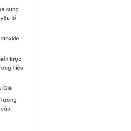
ua cung
 yếu tố
eroxide
hiến lược
ương hiệu
y Già
Trường
 của