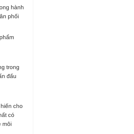
rong hành
hân phối
n phẩm
ng trong
hấn đấu
 hiến cho
hất có
ệ môi