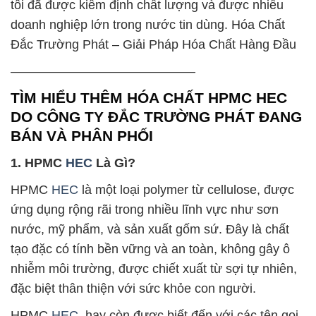
tôi đã được kiểm định chất lượng và được nhiều
doanh nghiệp lớn trong nước tin dùng. Hóa Chất
Đắc Trường Phát – Giải Pháp Hóa Chất Hàng Đầu
——————————————–
TÌM HIỂU THÊM HÓA CHẤT HPMC HEC
DO CÔNG TY ĐẮC TRƯỜNG PHÁT ĐANG
BÁN VÀ PHÂN PHỐI
1. HPMC
HEC
Là Gì?
HPMC
HEC
là một loại polymer từ cellulose, được
ứng dụng rộng rãi trong nhiều lĩnh vực như sơn
nước, mỹ phẩm, và sản xuất gốm sứ. Đây là chất
tạo đặc có tính bền vững và an toàn, không gây ô
nhiễm môi trường, được chiết xuất từ sợi tự nhiên,
đặc biệt thân thiện với sức khỏe con người.
HPMC
HEC
, hay còn được biết đến với các tên gọi