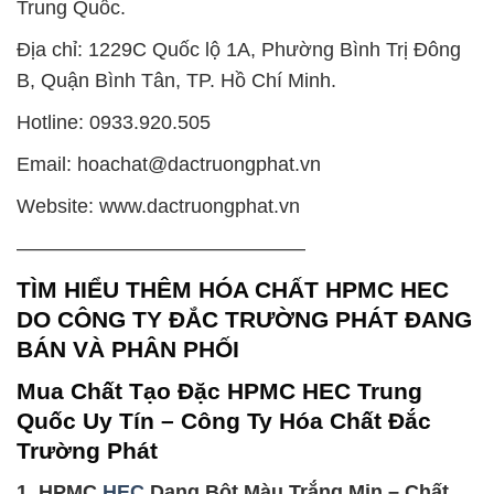
Trung Quốc.
Địa chỉ: 1229C Quốc lộ 1A, Phường Bình Trị Đông
B, Quận Bình Tân, TP. Hồ Chí Minh.
Hotline: 0933.920.505
Email: hoachat@dactruongphat.vn
Website: www.dactruongphat.vn
——————————————–
TÌM HIỂU THÊM HÓA CHẤT HPMC HEC
DO CÔNG TY ĐẮC TRƯỜNG PHÁT ĐANG
BÁN VÀ PHÂN PHỐI
Mua Chất Tạo Đặc HPMC HEC Trung
Quốc Uy Tín – Công Ty Hóa Chất Đắc
Trường Phát
1. HPMC
HEC
Dạng Bột Màu Trắng Mịn – Chất