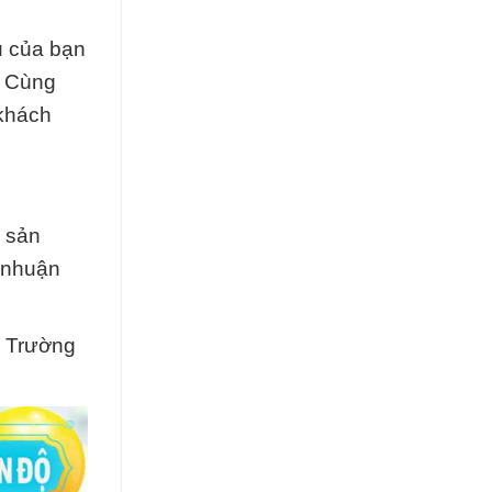
u của bạn
. Cùng
 khách
a sản
 nhuận
c Trường