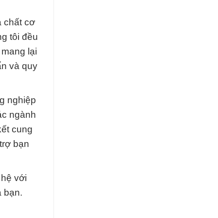
a chất cơ
g tôi đều
 mang lại
ẩn và quy
ng nghiệp
ác ngành
kết cung
trợ bạn
 hệ với
a bạn.