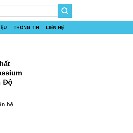
IỆU
THÔNG TIN
LIÊN HỆ
hất
assium
n Độ
ên hệ