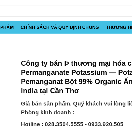
 PHẨM
CHÍNH SÁCH VÀ QUY ĐỊNH CHUNG
THƯƠNG H
Công ty bán Þ thương mại hóa c
Permanganate Potassium — Pot
Pemanganat Bột 99% Organic Ấ
India tại Cần Thơ
Giá bán sản phẩm, Quý khách vui lòng li
Phòng kinh doanh :
Hotline : 028.3504.5555 - 0933.920.505