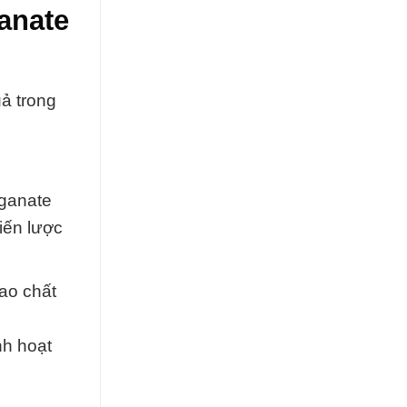
anate
ả trong
nganate
iến lược
cao chất
nh hoạt