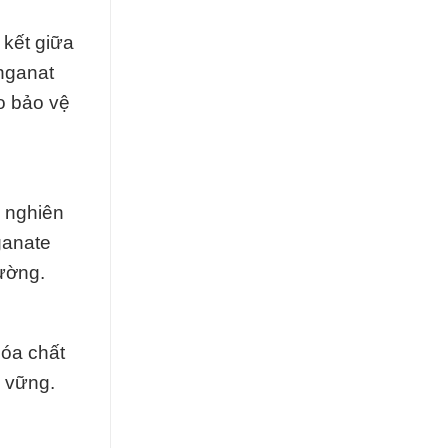
 kết giữa
nganat
o bảo vệ
g nghiên
ganate
rường.
hóa chất
 vững.