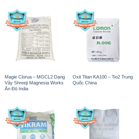
Magie Clorua – MGCL2 Dạng
Oxit Titan KA100 – Tio2 Trung
Vảy Shreeji Magnesia Works
Quốc China
Ấn Độ India