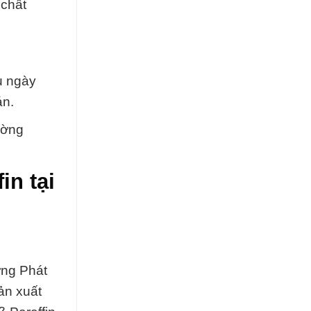
 chất
u ngày
án.
ường
in tại
ờng Phát
ản xuất