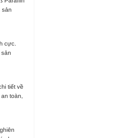
ß Paraffin
g sản
h cực.
 sản
i tiết về
 an toàn,
nghiên