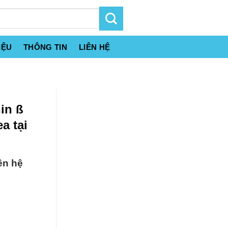
IỆU
THÔNG TIN
LIÊN HỆ
in ß
a tại
ên hệ