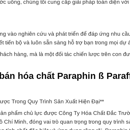
c uống, chúng tôi cung cấp giải pháp toàn diện với
ng vào nghiên cứu và phát triển để đáp ứng nhu cầ
 tiến bộ và luôn sẵn sàng hỗ trợ bạn trong mọi dự 
 khách hàng, mà là một đối tác chiến lược trên con đ
án hóa chất Paraphin ß Paraff
Lược Trong Quy Trình Sản Xuất Hiện Đại**
g sản phẩm chủ lực được Công Ty Hóa Chất Đắc Trư
Chí Minh, đóng vai trò quan trọng trong quy trình s