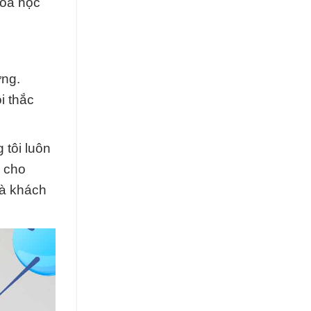
hóa học
ỡng.
i thắc
tôi luôn
i cho
và khách