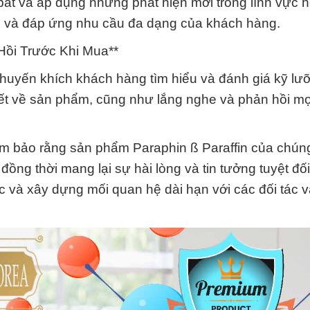
t và áp dụng những phát hiện mới trong lĩnh vực 
iến và đáp ứng nhu cầu đa dạng của khách hàng.
Hồi Trước Khi Mua**
huyến khích khách hàng tìm hiểu và đánh giá kỹ lư
tiết về sản phẩm, cũng như lắng nghe và phản hồi mọ
 bảo rằng sản phẩm Paraphin ß Paraffin của chúng 
ồng thời mang lại sự hài lòng và tin tưởng tuyệt đố
và xây dựng mối quan hệ dài hạn với các đối tác 