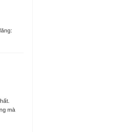
đăng:
hất.
ợng mà