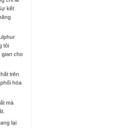
Sự kết
 năng
ulphur
 tôi
 gian cho
hất trên
 phối hóa
hất mà
t.
ang lại