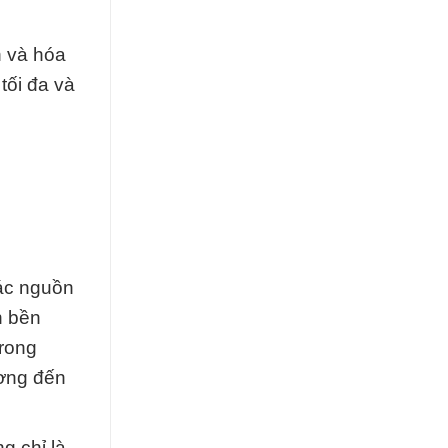
n và hóa
tối đa và
các nguồn
h bền
trong
ương đến
g chỉ là