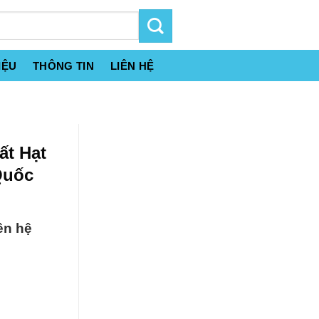
IỆU
THÔNG TIN
LIÊN HỆ
ất Hạt
Quốc
ên hệ