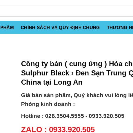
 PHẨM
CHÍNH SÁCH VÀ QUY ĐỊNH CHUNG
THƯƠNG H
Công ty bán ( cung ứng ) Hóa ch
Sulphur Black › Ðen Sạn Trung 
China tại Long An
Giá bán sản phẩm, Quý khách vui lòng li
Phòng kinh doanh :
Hotline : 028.3504.5555 - 0933.920.505
ZALO : 0933.920.505