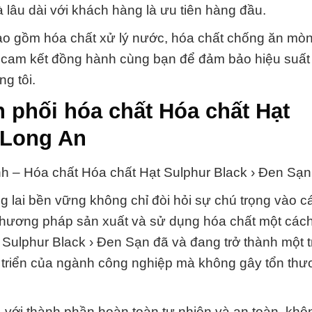
à lâu dài với khách hàng là ưu tiên hàng đầu.
 bao gồm hóa chất xử lý nước, hóa chất chống ăn mò
ôi cam kết đồng hành cùng bạn để đảm bảo hiệu suất 
g tôi.
 phối hóa chất Hóa chất Hạt
i Long An
nh – Hóa chất Hóa chất Hạt Sulphur Black › Ðen Sạn
g lai bền vững không chỉ đòi hỏi sự chú trọng vào 
 phương pháp sản xuất và sử dụng hóa chất một các
 Sulphur Black › Ðen Sạn đã và đang trở thành một 
 triển của ngành công nghiệp mà không gây tổn th
 với thành phần hoàn toàn tự nhiên và an toàn, khôn