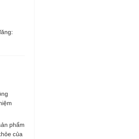
đăng:
ông
ghiệm
 sản phẩm
 khỏe của