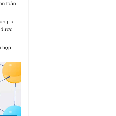
an toàn
ang lại
n được
ù hợp