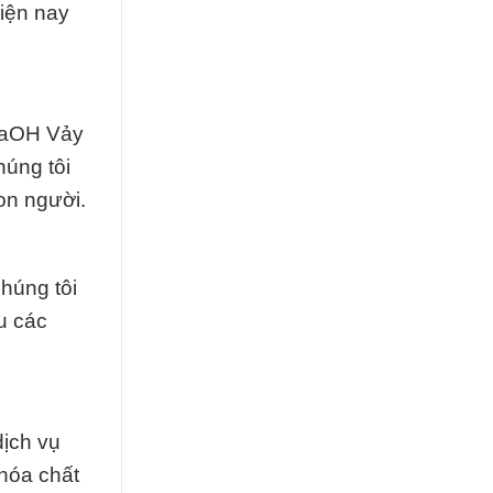
hiện nay
 NaOH Vảy
húng tôi
on người.
chúng tôi
u các
dịch vụ
hóa chất