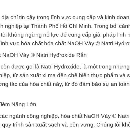
 địa chỉ tin cậy trong lĩnh vực cung cấp và kinh doa
anh nghiệp tại Thành Phố Hồ Chí Minh. Trong bối cảnh
tôi không ngừng nỗ lực để cung cấp giải pháp linh 
g lĩnh vực hóa chất hóa chất NaOH Vảy © Natri Hyđro
t NaOH Vảy © Natri Hyđroxide Rắn
òn được gọi là Natri Hydroxide, là một trong những
hiệp, từ sản xuất xi mạ đến chế biến thực phẩm và 
ương tác của hóa chất này, từ đó đảm bảo sự an toàn
 Tiềm Năng Lớn
 các ngành công nghiệp, hóa chất NaOH Vảy © Natri
c quy trình sản xuất sạch và bền vững. Chúng tôi kh