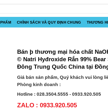
 PHẨM
CHÍNH SÁCH VÀ QUY ĐỊNH CHUNG
THƯƠNG H
Bán þ thương mại hóa chất NaO
© Natri Hyđroxide Rắn 99% Bear
Đông Trung Quốc China tại Đồn
Giá bán sản phẩm, Quý khách vui lòng li
Phòng kinh doanh :
Hotline : 028.3504.5555 - 0933.920.505
ZALO : 0933.920.505