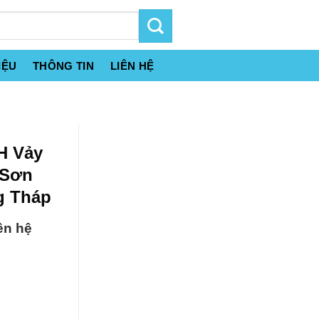
IỆU
THÔNG TIN
LIÊN HỆ
H Vảy
 Sơn
g Tháp
ên hệ