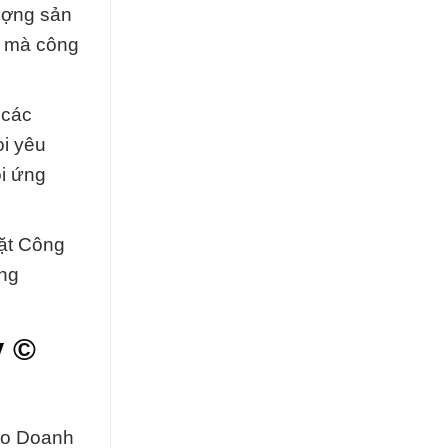
lượng sản
u mà công
 các
i yêu
ọi ứng
đặt Công
ông
y ©
ho Doanh