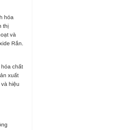
nh hóa
 thị
hoạt và
xide Rắn.
 hóa chất
sản xuất
 và hiệu
ông