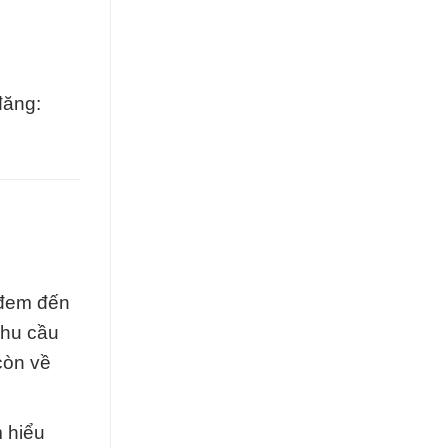
đăng:
 đem đến
nhu cầu
còn về
 hiểu