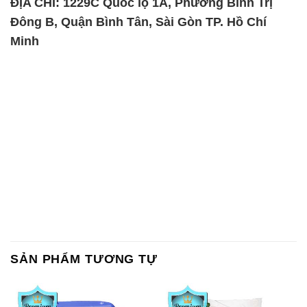
ĐỊA CHỈ: 1229C Quốc lộ 1A, Phường Bình Trị
Đông B, Quận Bình Tân, Sài Gòn TP. Hồ Chí
Minh
SẢN PHẨM TƯƠNG TỰ