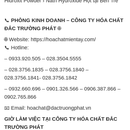
Hiđroxit Powder › Natri Hydroxide Hột tại Bến Tre
📞
PHÒNG KINH DOANH – CÔNG TY HÓA CHẤT
ĐẮC TRƯỜNG PHÁT
🌐
🌐 Website: https://hoachatmientay.com/
📞 Hotline:
– 0933.920.505 – 028.3504.5555
– 028.3756.1835 – 028.3756.1840 –
028.3756.1841- 028.3756.1842
– 0932.660.696 – 0901.326.566 – 0906.387.866 –
0902.765.866
📧 Email: hoachat@dactruongphat.vn
GIỜ LÀM VIỆC TẠI CÔNG TY HÓA CHẤT ĐẮC
TRƯỜNG PHÁT