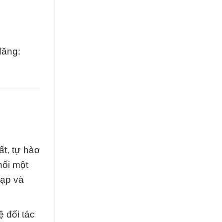
đăng:
t, tự hào
hối một
tạp và
 đối tác