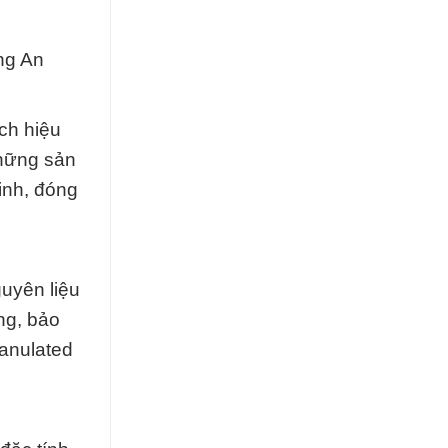
ng An
ch hiệu
những sản
inh, đóng
uyên liệu
ng, bảo
ranulated