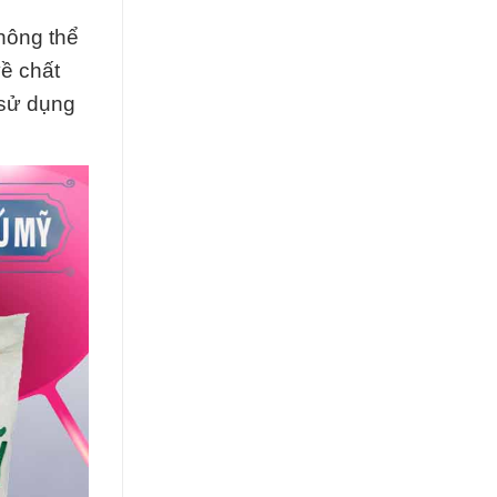
hông thể
về chất
 sử dụng