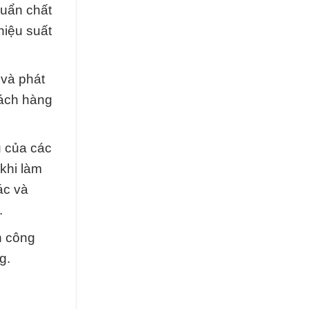
huẩn chất
hiệu suất
 và phát
hách hàng
u của các
 khi làm
ác và
.
h công
g.