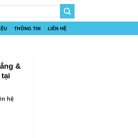
IỆU
THÔNG TIN
LIÊN HỆ
rắng &
tại
ên hệ