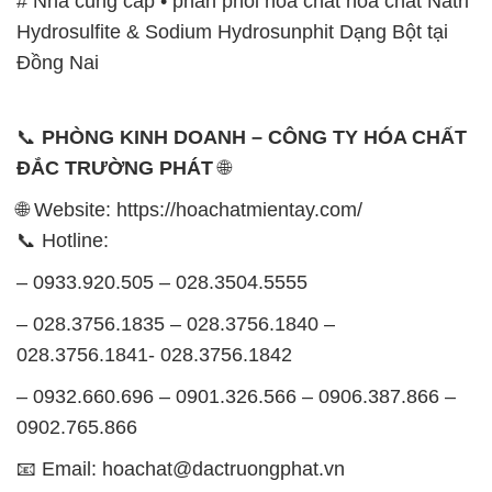
# Nhà cung cấp • phân phối hóa chất hóa chất Natri
Hydrosulfite & Sodium Hydrosunphit Dạng Bột tại
Đồng Nai
📞
PHÒNG KINH DOANH – CÔNG TY HÓA CHẤT
ĐẮC TRƯỜNG PHÁT
🌐
🌐 Website: https://hoachatmientay.com/
📞 Hotline:
– 0933.920.505 – 028.3504.5555
– 028.3756.1835 – 028.3756.1840 –
028.3756.1841- 028.3756.1842
– 0932.660.696 – 0901.326.566 – 0906.387.866 –
0902.765.866
📧 Email: hoachat@dactruongphat.vn