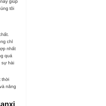
 này giúp
úng tôi
chất.
ng chỉ
hợp nhất
ng quá
 sự hài
 thời
 và nâng
Canxi