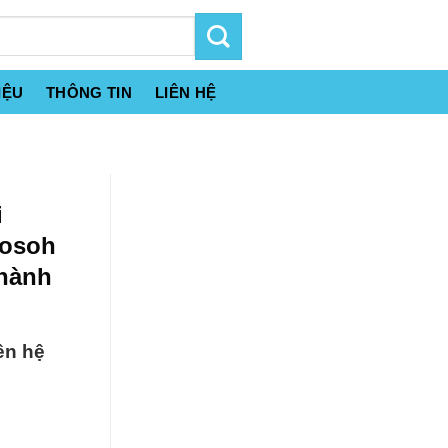
IỆU
THÔNG TIN
LIÊN HỆ
i
Tosoh
Thành
ên hệ