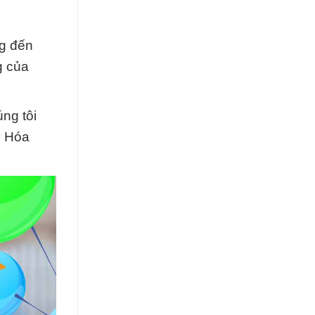
g đến
g của
úng tôi
y Hóa