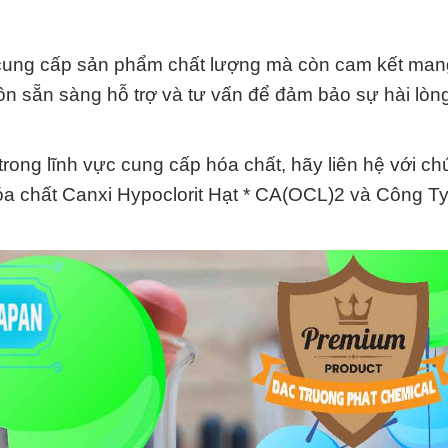
cung cấp sản phẩm chất lượng mà còn cam kết man
uôn sẵn sàng hỗ trợ và tư vấn để đảm bảo sự hài lòn
rong lĩnh vực cung cấp hóa chất, hãy liên hệ với ch
óa chất Canxi Hypoclorit Hạt * CA(OCL)2 và Công T