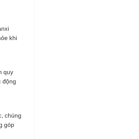
anxi
hỏe khi
n quy
ác động
c, chúng
ng góp