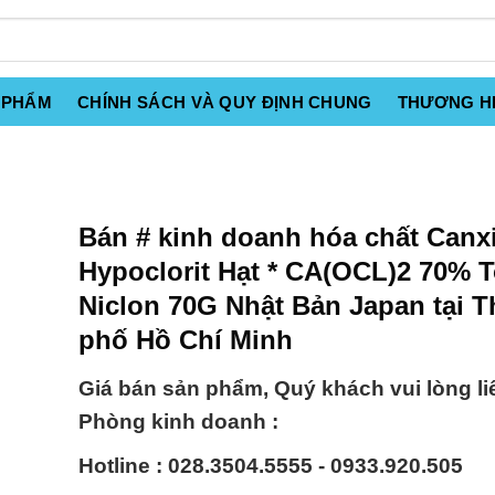
 PHẨM
CHÍNH SÁCH VÀ QUY ĐỊNH CHUNG
THƯƠNG H
Bán # kinh doanh hóa chất Canx
Hypoclorit Hạt * CA(OCL)2 70% 
Niclon 70G Nhật Bản Japan tại 
phố Hồ Chí Minh
Giá bán sản phẩm, Quý khách vui lòng li
Phòng kinh doanh :
Hotline : 028.3504.5555 - 0933.920.505