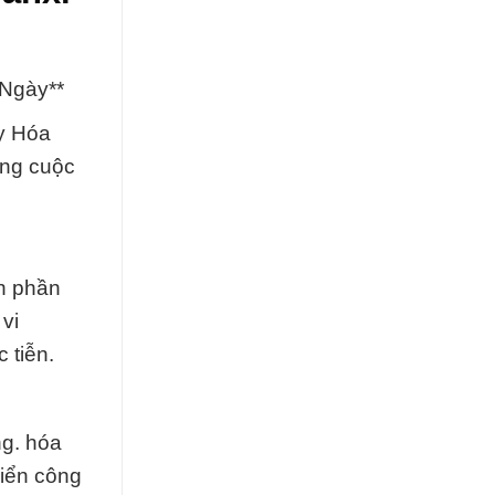
 Ngày**
Ty Hóa
ong cuộc
h phần
 vi
 tiễn.
ng. hóa
riển công