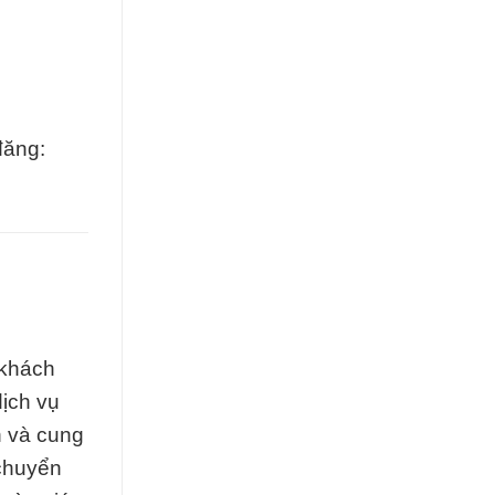
đăng:
 khách
dịch vụ
h và cung
 chuyển