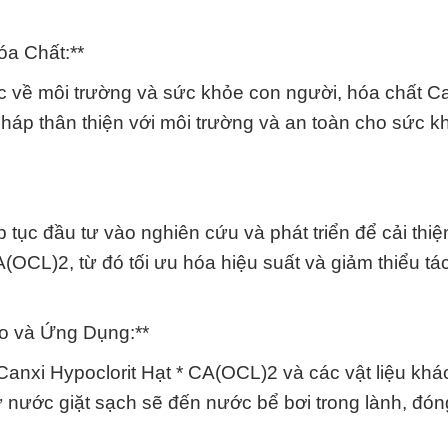
a Chất:**
 về môi trường và sức khỏe con người, hóa chất C
pháp thân thiện với môi trường và an toàn cho sức k
tục đầu tư vào nghiên cứu và phát triển để cải thiệ
A(OCL)2, từ đó tối ưu hóa hiệu suất và giảm thiểu t
ạo và Ứng Dụng:**
Canxi Hypoclorit Hạt * CA(OCL)2 và các vật liệu khá
từ nước giặt sạch sẽ đến nước bể bơi trong lành, đó