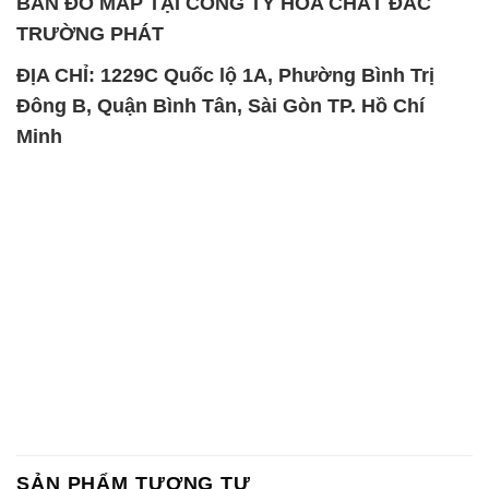
BẢN ĐỒ MAP TẠI CÔNG TY HÓA CHẤT ĐẮC
TRƯỜNG PHÁT
ĐỊA CHỈ: 1229C Quốc lộ 1A, Phường Bình Trị
Đông B, Quận Bình Tân, Sài Gòn TP. Hồ Chí
Minh
SẢN PHẨM TƯƠNG TỰ