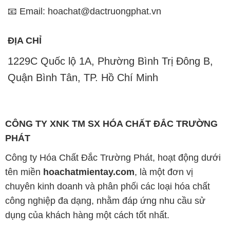
Quận Bình Tân, TP. Hồ Chí Minh
CÔNG TY XNK TM SX HÓA CHẤT ĐẮC TRƯỜNG
PHÁT
Công ty Hóa Chất Đắc Trường Phát, hoạt động dưới
tên miền
hoachatmientay.com
, là một đơn vị
chuyên kinh doanh và phân phối các loại hóa chất
công nghiệp đa dạng, nhằm đáp ứng nhu cầu sử
dụng của khách hàng một cách tốt nhất.
Chúng tôi cam kết mang đến sự hài lòng và đáp ứng
mọi nhu cầu của khách hàng với tiêu chí hàng đầu.
Công ty chúng tôi hiện cung cấp những sản phẩm
hóa chất chất lượng cao với giá thành hợp lý, nhằm
đảm bảo sự thành công của khách hàng.