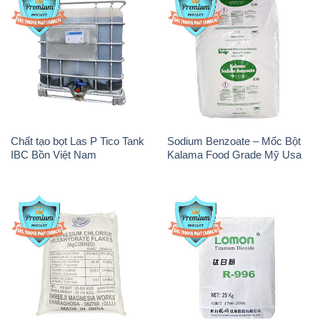
Chất tạo bọt Las P Tico Tank
Sodium Benzoate – Mốc Bột
IBC Bồn Việt Nam
Kalama Food Grade Mỹ Usa
Magie Clorua – MGCL2 Dạng
Oxit Titan KA100 – Tio2 Trung
Vảy Shreeji Magnesia Works
Quốc China
Ấn Độ India