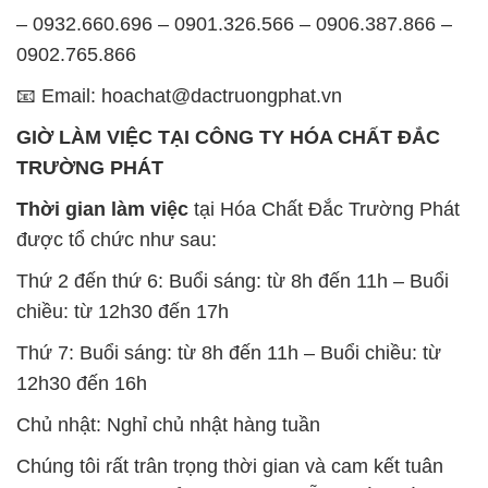
GIỜ LÀM VIỆC TẠI CÔNG TY HÓA CHẤT ĐẮC
TRƯỜNG PHÁT
Thời gian làm việc
tại Hóa Chất Đắc Trường Phát
được tổ chức như sau:
Thứ 2 đến thứ 6: Buổi sáng: từ 8h đến 11h – Buổi
chiều: từ 12h30 đến 17h
Thứ 7: Buổi sáng: từ 8h đến 11h – Buổi chiều: từ
12h30 đến 16h
Chủ nhật: Nghỉ chủ nhật hàng tuần
Chúng tôi rất trân trọng thời gian và cam kết tuân
thủ giờ làm việc để đảm bảo sự hỗ trợ tốt nhất cho
khách hàng và đảm bảo hiệu suất công việc cao
nhất của nhân viên.
BẢN ĐỒ MAP TẠI CÔNG TY HÓA CHẤT ĐẮC