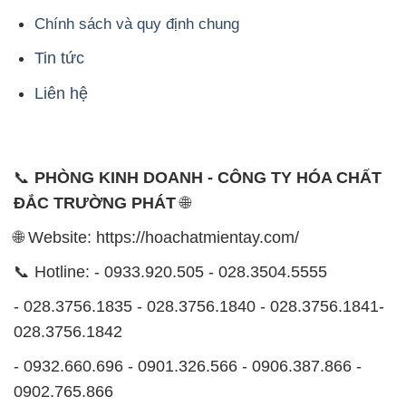
📞
PHÒNG KINH DOANH - CÔNG TY HÓA CHẤT
ĐẮC TRƯỜNG PHÁT
🌐
🌐 Website: https://hoachatmientay.com/
📞 Hotline: - 0933.920.505 - 028.3504.5555
- 028.3756.1835 - 028.3756.1840 - 028.3756.1841-
028.3756.1842
- 0932.660.696 - 0901.326.566 - 0906.387.866 -
0902.765.866
📧 Email: hoachat@dactruongphat.vn
ĐỊA CHỈ
1229C Quốc lộ 1A, Phường Bình Trị Đông B,