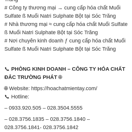
# Nơi chuyên kinh doanh ƒ cung cấp hóa chất Muối
Sulfate ß Muối Natri Sulphate Bột tại Sóc Trăng
📞
PHÒNG KINH DOANH – CÔNG TY HÓA CHẤT
ĐẮC TRƯỜNG PHÁT
🌐
🌐 Website: https://hoachatmientay.com/
📞 Hotline:
– 0933.920.505 – 028.3504.5555
– 028.3756.1835 – 028.3756.1840 –
028.3756.1841- 028.3756.1842
– 0932.660.696 – 0901.326.566 – 0906.387.866 –
0902.765.866
📧 Email: hoachat@dactruongphat.vn