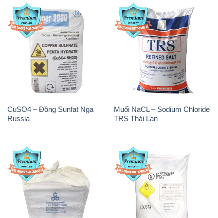
CuSO4 – Đồng Sunfat Nga
Muối NaCL – Sodium Chloride
Russia
TRS Thái Lan
Sodium Bicarbonate – Bicar
Sodium Percarbonate Dạng
NaHCO3 Food Grade 3 Chữ
Bột Trung Quốc China
GGG Bao Jumbo ( Bành )