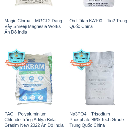
Magie Clorua – MGCL2 Dạng
Oxit Titan KA100 – Tio2 Trung
Vảy Shreeji Magnesia Works
Quốc China
Ấn Độ India
PAC – Polyaluminium
Na3PO4 – Trisodium
Chloride Trắng Aditya Birla
Phosphate 96% Tech Grade
Grasim New 2022 Ấn Độ India
Trung Quốc China