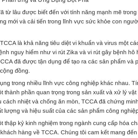
ã từ lâu được biết đến với tính năng mạnh mẽ trong
ng mới và cải tiến trong lĩnh vực sức khỏe con ngư
TCCA là khả năng tiêu diệt vi khuẩn và virus một cá
 bệnh nguy hiểm như vi rút Zika và vi rút gây bệnh hô
TCCA đã được tận dụng để tạo ra các sản phẩm và
 cộng đồng.
ng trong nhiều lĩnh vực công nghiệp khác nhau. Tí
 thành phần quan trọng trong sản xuất và xử lý vật l
liệu cách nhiệt và chống ăn mòn, TCCA đã chứng min
chất lượng và hiệu suất của các sản phẩm công nghiệp
 thập kỷ kinh nghiệm trong ngành cung cấp hóa chấ
uý khách hàng về TCCA. Chúng tôi cam kết mang đến