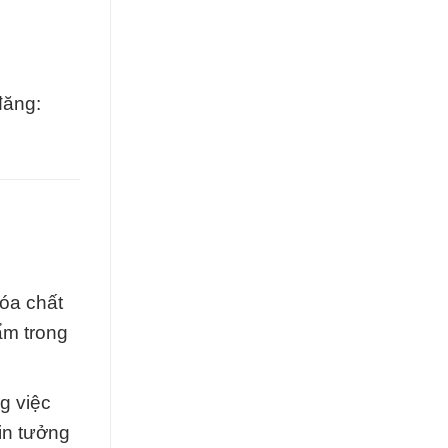
đăng:
óa chất
ẩm trong
g việc
in tưởng