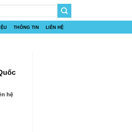
IỆU
THÔNG TIN
LIÊN HỆ
 Quốc
ên hệ