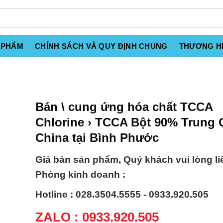
 PHẨM
CHÍNH SÁCH VÀ QUY ĐỊNH CHUNG
THƯƠNG H
Bán \ cung ứng hóa chất TCCA
Chlorine › TCCA Bột 90% Trung
China tại Bình Phước
Giá bán sản phẩm, Quý khách vui lòng li
Phòng kinh doanh :
Hotline : 028.3504.5555 - 0933.920.505
ZALO : 0933.920.505