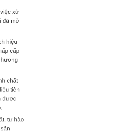
 việc xử
ời đã mở
ch hiệu
 hấp cấp
 phương
nh chất
iệu tiên
h được
.
t, tự hào
 sản