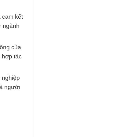
à cam kết
từ ngành
công của
 hợp tác
g nghiệp
là người