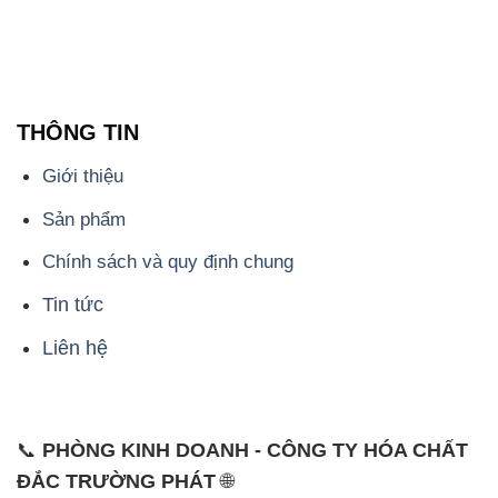
Giới thiệu
Sản phẩm
Chính sách và quy định chung
Tin tức
Liên hệ
📞
PHÒNG KINH DOANH - CÔNG TY HÓA CHẤT
ĐẮC TRƯỜNG PHÁT
🌐
🌐 Website: https://hoachatmientay.com/
📞 Hotline: - 0933.920.505 - 028.3504.5555
- 028.3756.1835 - 028.3756.1840 - 028.3756.1841-