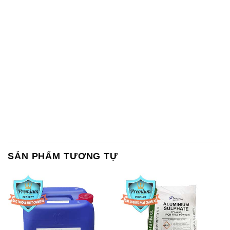
SẢN PHẨM TƯƠNG TỰ
Chất Bảo Quản CMIT Thái
Phèn Nhôm – Al2(SO4)3 17%