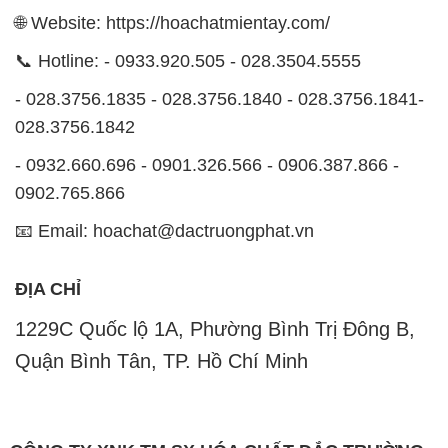
028.3756.1842
- 0932.660.696 - 0901.326.566 - 0906.387.866 -
0902.765.866
📧 Email: hoachat@dactruongphat.vn
ĐỊA CHỈ
1229C Quốc lộ 1A, Phường Bình Trị Đông B,
Quận Bình Tân, TP. Hồ Chí Minh
CÔNG TY XNK TM SX HÓA CHẤT ĐẮC TRƯỜNG
PHÁT
Công ty Hóa Chất Đắc Trường Phát, hoạt động dưới
tên miền
hoachatmientay.com
, là một đơn vị