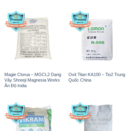
Magie Clorua – MGCL2 Dạng
Oxit Titan KA100 – Tio2 Trung
Vảy Shreeji Magnesia Works
Quốc China
Ấn Độ India
PAC – Polyaluminium
Na3PO4 – Trisodium