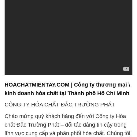
HOACHATMIENTAY.COM | Công ty thương mại \
kinh doanh hóa chất tại Thành phố Hồ Chí Minh
CÔNG TY HÓA CHẤT ĐẮC TRƯỜNG PHÁT
Chào mừng quý khách hàng đến với Công ty Hóa
chất Đắc Trường Phát – đối tác đáng tin cậy trong
lĩnh vực cung cấp và phân phối hóa chất. Chúng tôi
tự hào là một đơn vị hoạt động với tầm nhìn chiến
lược, không chỉ tập trung vào sự phát triển kinh
doanh mà còn chú trọng đến việc bảo vệ môi
trường và an toàn cho người sử dụng.