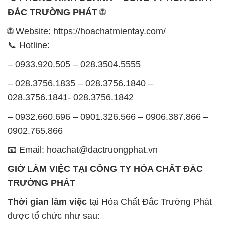
– 0933.920.505 – 028.3504.5555
– 028.3756.1835 – 028.3756.1840 –
028.3756.1841- 028.3756.1842
– 0932.660.696 – 0901.326.566 – 0906.387.866 –
0902.765.866
📧 Email: hoachat@dactruongphat.vn
GIỜ LÀM VIỆC TẠI CÔNG TY HÓA CHẤT ĐẮC
TRƯỜNG PHÁT
Thời gian làm việc
tại Hóa Chất Đắc Trường Phát
được tổ chức như sau:
Thứ 2 đến thứ 6: Buổi sáng: từ 8h đến 11h – Buổi
chiều: từ 12h30 đến 17h
Thứ 7: Buổi sáng: từ 8h đến 11h – Buổi chiều: từ
12h30 đến 16h