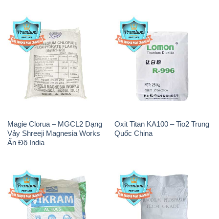
Magie Clorua – MGCL2 Dạng
Oxit Titan KA100 – Tio2 Trung
Vảy Shreeji Magnesia Works
Quốc China
Ấn Độ India