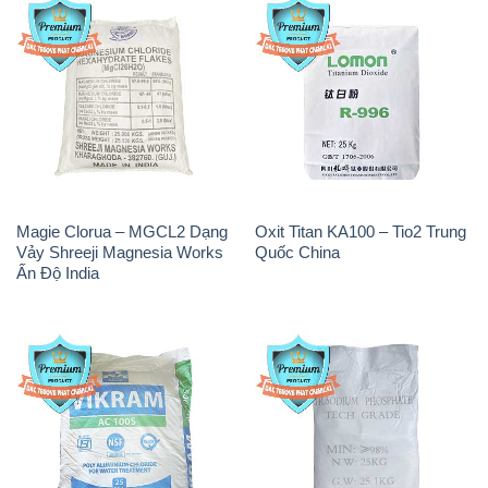
Magie Clorua – MGCL2 Dạng
Oxit Titan KA100 – Tio2 Trung
Vảy Shreeji Magnesia Works
Quốc China
Ấn Độ India
PAC – Polyaluminium
Na3PO4 – Trisodium
Chloride Trắng Aditya Birla
Phosphate 96% Tech Grade
Grasim New 2022 Ấn Độ India
Trung Quốc China