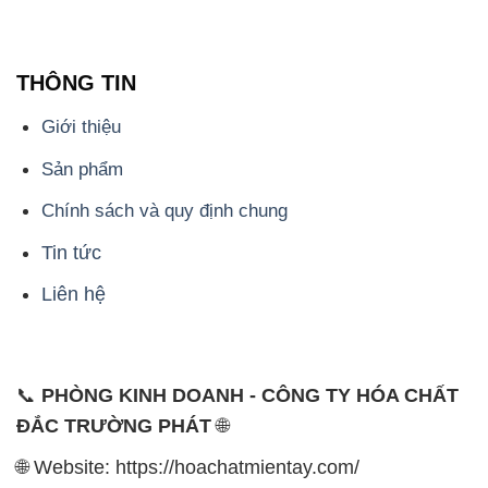
Sản phẩm
Chính sách và quy định chung
Tin tức
Liên hệ
📞
PHÒNG KINH DOANH - CÔNG TY HÓA CHẤT
ĐẮC TRƯỜNG PHÁT
🌐
🌐 Website: https://hoachatmientay.com/
📞 Hotline: - 0933.920.505 - 028.3504.5555
- 028.3756.1835 - 028.3756.1840 - 028.3756.1841-
028.3756.1842