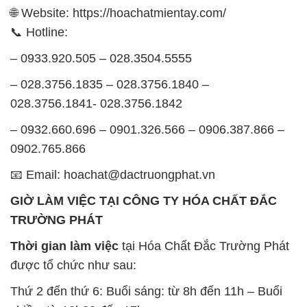
– 028.3756.1835 – 028.3756.1840 –
028.3756.1841- 028.3756.1842
– 0932.660.696 – 0901.326.566 – 0906.387.866 –
0902.765.866
📧 Email: hoachat@dactruongphat.vn
GIỜ LÀM VIỆC TẠI CÔNG TY HÓA CHẤT ĐẮC
TRƯỜNG PHÁT
Thời gian làm việc
tại Hóa Chất Đắc Trường Phát
được tổ chức như sau:
Thứ 2 đến thứ 6: Buổi sáng: từ 8h đến 11h – Buổi
chiều: từ 12h30 đến 17h
Thứ 7: Buổi sáng: từ 8h đến 11h – Buổi chiều: từ
12h30 đến 16h
Chủ nhật: Nghỉ chủ nhật hàng tuần