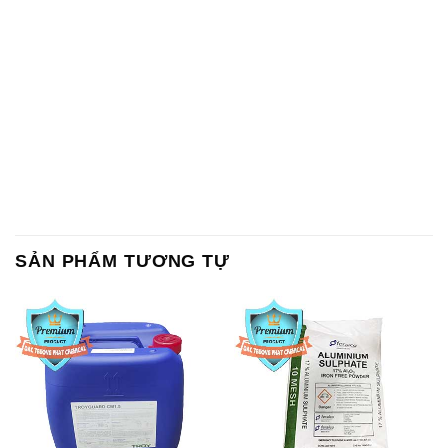
SẢN PHẨM TƯƠNG TỰ
Chất Bảo Quản CMIT Thái
Phèn Nhôm – Al2(SO4)3 17%
Lan Thailand
Ấn Độ India