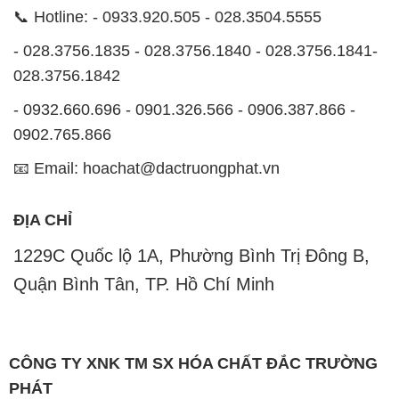
- 0932.660.696 - 0901.326.566 - 0906.387.866 -
0902.765.866
📧 Email: hoachat@dactruongphat.vn
ĐỊA CHỈ
1229C Quốc lộ 1A, Phường Bình Trị Đông B,
Quận Bình Tân, TP. Hồ Chí Minh
CÔNG TY XNK TM SX HÓA CHẤT ĐẮC TRƯỜNG
PHÁT
Công ty Hóa Chất Đắc Trường Phát, hoạt động dưới
tên miền
hoachatmientay.com
, là một đơn vị
chuyên kinh doanh và phân phối các loại hóa chất
công nghiệp đa dạng, nhằm đáp ứng nhu cầu sử