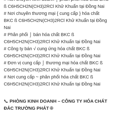
# Phân phối ⌡ bán hóa chất BKC ß
C6H5CH2N(CH3)2RCl Khử Khuẩn tại Đồng Nai
# Công ty bán √ cung ứng hóa chất BKC ß
C6H5CH2N(CH3)2RCl Khử Khuẩn tại Đồng Nai
# Đơn vị cung cấp ⌡ thương mại hóa chất BKC ß
C6H5CH2N(CH3)2RCl Khử Khuẩn tại Đồng Nai
# Nơi cung cấp ~ phân phối hóa chất BKC ß
C6H5CH2N(CH3)2RCl Khử Khuẩn tại Đồng Nai
📞
PHÒNG KINH DOANH – CÔNG TY HÓA CHẤT
ĐẮC TRƯỜNG PHÁT
🌐
🌐 Website: https://hoachatmientay.com/
📞 Hotline:
– 0933.920.505 – 028.3504.5555