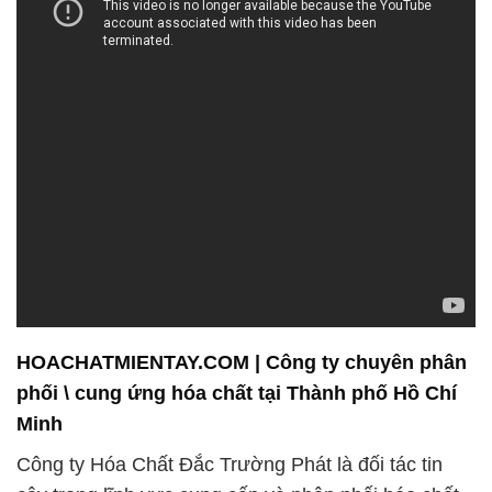
HOACHATMIENTAY.COM | Công ty chuyên phân
phối \ cung ứng hóa chất tại Thành phố Hồ Chí
Minh
Công ty Hóa Chất Đắc Trường Phát là đối tác tin
cậy trong lĩnh vực cung cấp và phân phối hóa chất,
đặc biệt là Sodium Sulfate – sản phẩm được sử
dụng rộng rãi trong quá trình nhuộm và dệt may.
Chúng tôi cam kết đem đến chất lượng cao nhất
cho khách hàng, và điều này không thể thiếu sự