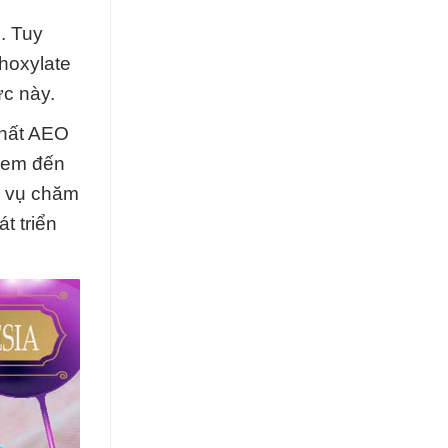
. Tuy
hoxylate
ức này.
chất AEO
 đem đến
h vụ chăm
t triển