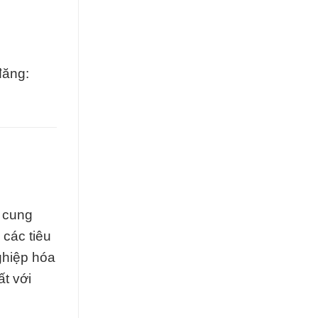
đăng:
t cung
các tiêu
ghiệp hóa
t với