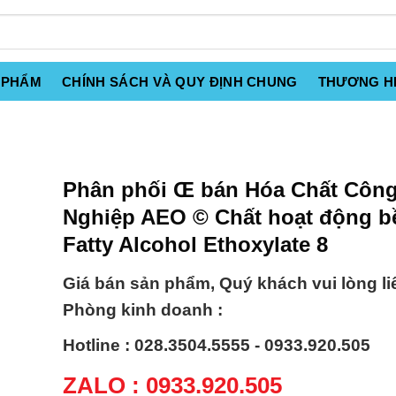
 PHẨM
CHÍNH SÁCH VÀ QUY ĐỊNH CHUNG
THƯƠNG H
Phân phối Œ bán Hóa Chất Côn
Nghiệp AEO © Chất hoạt động b
Fatty Alcohol Ethoxylate 8
Giá bán sản phẩm, Quý khách vui lòng li
Phòng kinh doanh :
Hotline : 028.3504.5555 - 0933.920.505
ZALO : 0933.920.505