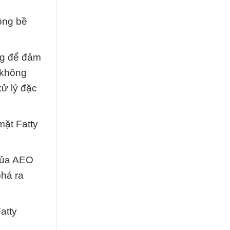
ộng bề
ọng để đảm
 không
ử lý đặc
mặt Fatty
 của AEO
phá ra
atty