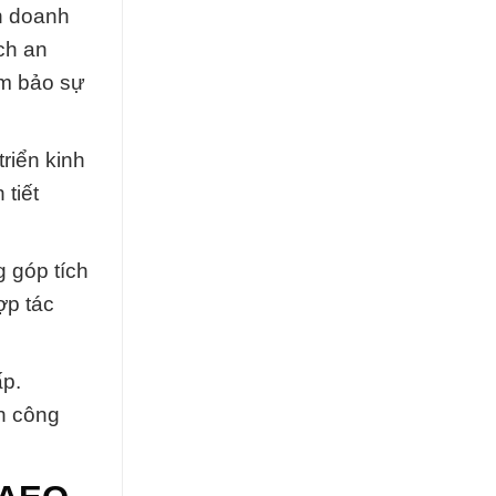
nh doanh
ch an
ảm bảo sự
triển kinh
 tiết
 góp tích
ợp tác
ấp.
nh công