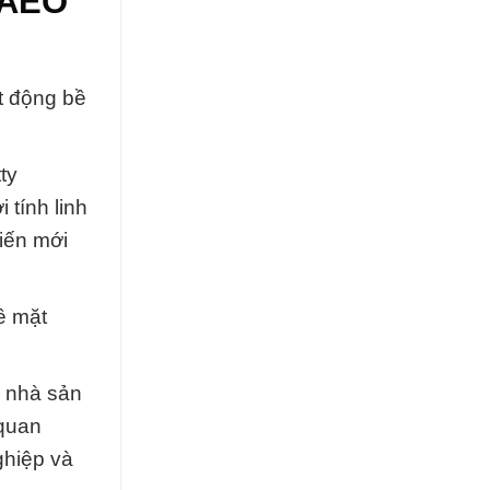
 AEO
t động bề
ty
 tính linh
iến mới
ề mặt
a nhà sản
 quan
ghiệp và