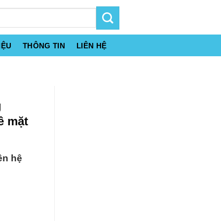
IỆU
THÔNG TIN
LIÊN HỆ
g
ề mặt
ên hệ