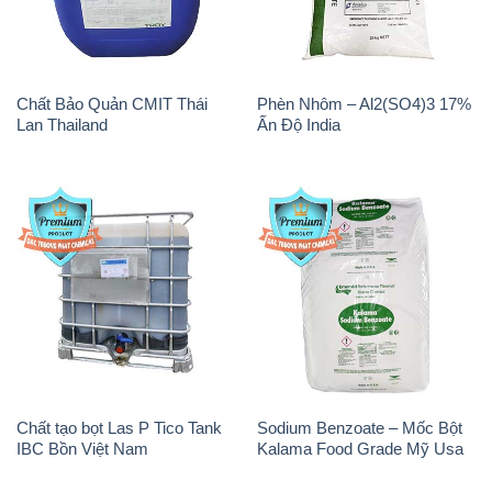
Chất tạo bọt Las P Tico Tank
Sodium Benzoate – Mốc Bột
IBC Bồn Việt Nam
Kalama Food Grade Mỹ Usa
Magie Clorua – MGCL2 Dạng
Oxit Titan KA100 – Tio2 Trung