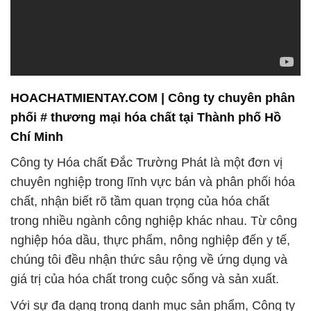
chuyên nghiệp trong lĩnh vực bán và phân phối hóa
chất, nhận biết rõ tầm quan trọng của hóa chất
trong nhiều ngành công nghiệp khác nhau. Từ công
nghiệp hóa dầu, thực phẩm, nông nghiệp đến y tế,
chúng tôi đều nhận thức sâu rộng về ứng dụng và
giá trị của hóa chất trong cuộc sống và sản xuất.
Với sự đa dạng trong danh mục sản phẩm, Công ty
Hóa chất Đắc Trường Phát đã tích lũy được một
lượng kiến thức và kinh nghiệm phong phú, giúp
chúng tôi đối mặt và đáp ứng mọi thách thức mà
khách hàng có thể gặp phải. Chúng tôi cam kết
mang đến dịch vụ khách hàng tốt nhất, hỗ trợ bạn
trong việc tối ưu hóa kinh doanh và đạt được những
mục tiêu mong muốn.
Một trong những lĩnh vực mà chúng tôi đặc biệt chú