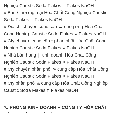
Nghiệp Caustic Soda Flakes Þ Flakes NaOH
# Cty chuyên phân phối ∞ cung cấp Hóa Chất Công
Nghiệp Caustic Soda Flakes Þ Flakes NaOH
# Cty phân phối & cung cấp Hóa Chất Công Nghiệp
Caustic Soda Flakes Þ Flakes NaOH
📞
PHÒNG KINH DOANH – CÔNG TY HÓA CHẤT
ĐẮC TRƯỜNG PHÁT
🌐
🌐 Website: https://hoachatmientay.com/
📞 Hotline:
– 0933.920.505 – 028.3504.5555
– 028.3756.1835 – 028.3756.1840 –
028.3756.1841- 028.3756.1842
– 0932.660.696 – 0901.326.566 – 0906.387.866 –
0902.765.866