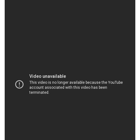
HOACHATMIENTAY.COM | Công ty chuyên phân
phối # thương mại hóa chất tại Thành phố Hồ
Chí Minh
Công ty Hóa chất Đắc Trường Phát là một đơn vị