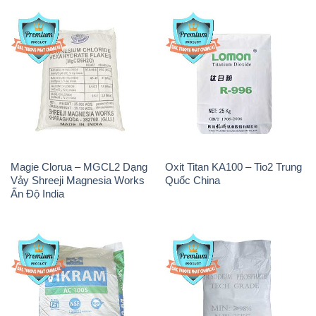
Vảy Shreeji Magnesia Works
Quốc China
Ấn Độ India
PAC – Polyaluminium
Na3PO4 – Trisodium
Chloride Trắng Aditya Birla
Phosphate 96% Tech Grade
Grasim New 2022 Ấn Độ India
Trung Quốc China