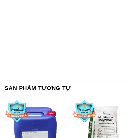
SẢN PHẨM TƯƠNG TỰ
Chất Bảo Quản CMIT Thái
Phèn Nhôm – Al2(SO4)3 17%
Lan Thailand
Ấn Độ India