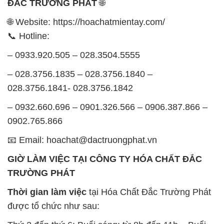
📧 Email: hoachat@dactruongphat.vn
GIỜ LÀM VIỆC TẠI CÔNG TY HÓA CHẤT ĐẮC
TRƯỜNG PHÁT
Thời gian làm việc
tại Hóa Chất Đắc Trường Phát
được tổ chức như sau:
Thứ 2 đến thứ 6: Buổi sáng: từ 8h đến 11h – Buổi
chiều: từ 12h30 đến 17h
Thứ 7: Buổi sáng: từ 8h đến 11h – Buổi chiều: từ
12h30 đến 16h
Chủ nhật: Nghỉ chủ nhật hàng tuần
Chúng tôi rất trân trọng thời gian và cam kết tuân
thủ giờ làm việc để đảm bảo sự hỗ trợ tốt nhất cho
khách hàng và đảm bảo hiệu suất công việc cao