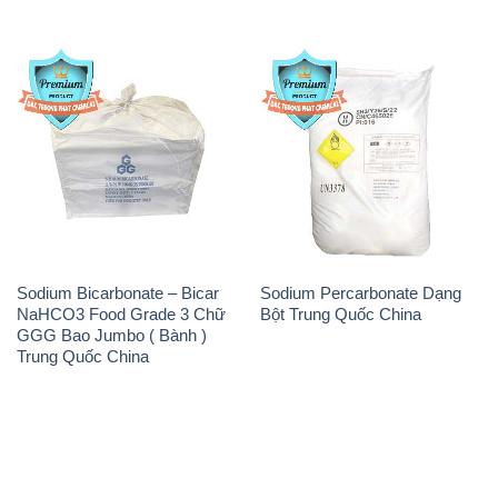
Sodium Bicarbonate – Bicar
Sodium Percarbonate Dạng
NaHCO3 Food Grade 3 Chữ
Bột Trung Quốc China
GGG Bao Jumbo ( Bành )
Trung Quốc China
THÔNG TIN
Giới thiệu
Sản phẩm
Chính sách và quy định chung