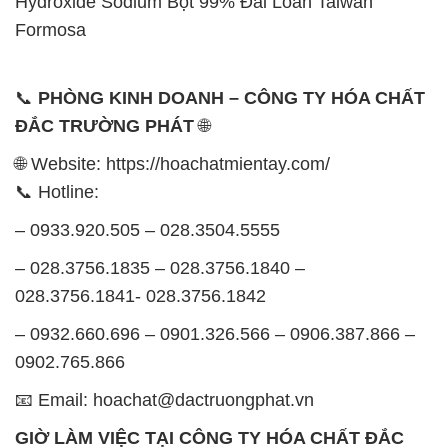
Hyđroxide Sodium Bột 99% Đài Loan Taiwan
Formosa
📞
PHÒNG KINH DOANH – CÔNG TY HÓA CHẤT
ĐẮC TRƯỜNG PHÁT
🌐
🌐 Website: https://hoachatmientay.com/
📞 Hotline:
– 0933.920.505 – 028.3504.5555
– 028.3756.1835 – 028.3756.1840 –
028.3756.1841- 028.3756.1842
– 0932.660.696 – 0901.326.566 – 0906.387.866 –
0902.765.866
📧 Email: hoachat@dactruongphat.vn
GIỜ LÀM VIỆC TẠI CÔNG TY HÓA CHẤT ĐẮC