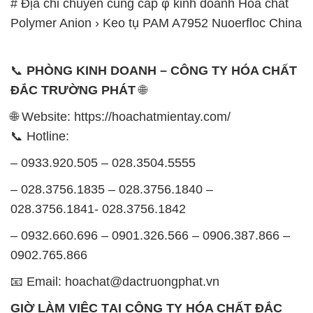
# Địa chỉ chuyên cung cấp φ kinh doanh Hóa chất
Polymer Anion › Keo tụ PAM A7952 Nuoerfloc China
📞
PHÒNG KINH DOANH – CÔNG TY HÓA CHẤT
ĐẮC TRƯỜNG PHÁT
🌐
🌐 Website: https://hoachatmientay.com/
📞 Hotline:
– 0933.920.505 – 028.3504.5555
– 028.3756.1835 – 028.3756.1840 –
028.3756.1841- 028.3756.1842
– 0932.660.696 – 0901.326.566 – 0906.387.866 –
0902.765.866
📧 Email: hoachat@dactruongphat.vn
GIỜ LÀM VIỆC TẠI CÔNG TY HÓA CHẤT ĐẮC