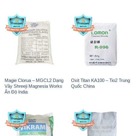
Magie Clorua – MGCL2 Dạng
Oxit Titan KA100 – Tio2 Trung
Vảy Shreeji Magnesia Works
Quốc China
Ấn Độ India