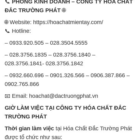
📞
PHÒNG KINH DOANH – CÔNG TY HÓA CHẤT
ĐẮC TRƯỜNG PHÁT
🌐
🌐 Website: https://hoachatmientay.com/
📞 Hotline:
– 0933.920.505 – 028.3504.5555
– 028.3756.1835 – 028.3756.1840 –
028.3756.1841- 028.3756.1842
– 0932.660.696 – 0901.326.566 – 0906.387.866 –
0902.765.866
📧 Email: hoachat@dactruongphat.vn
GIỜ LÀM VIỆC TẠI CÔNG TY HÓA CHẤT ĐẮC
TRƯỜNG PHÁT
Thời gian làm việc
tại Hóa Chất Đắc Trường Phát
được tổ chức như sau: