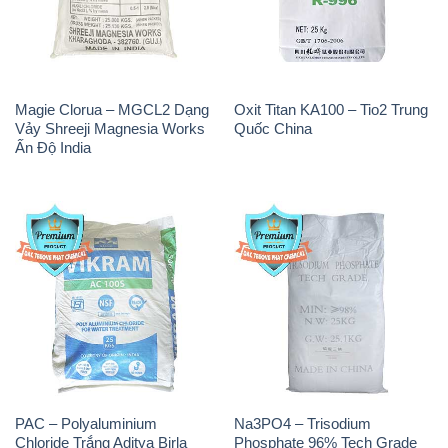
Magie Clorua – MGCL2 Dạng
Oxit Titan KA100 – Tio2 Trung
Vảy Shreeji Magnesia Works
Quốc China
Ấn Độ India
PAC – Polyaluminium
Na3PO4 – Trisodium
Chloride Trắng Aditya Birla
Phosphate 96% Tech Grade