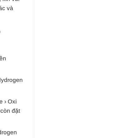
ác và
p
Bền
Hydrogen
 › Oxi
 còn đặt
drogen