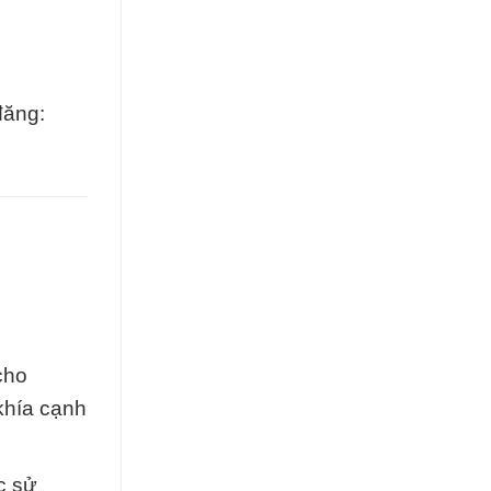
đăng:
cho
khía cạnh
c sử