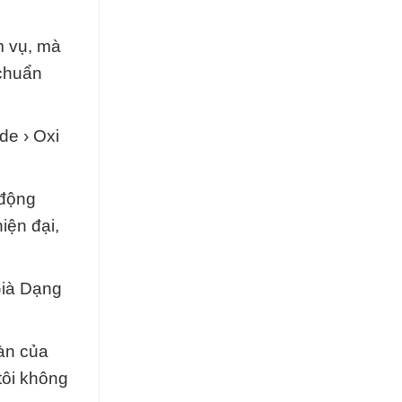
m vụ, mà
 chuẩn
de › Oxi
 động
iện đại,
Già Dạng
oàn của
ôi không