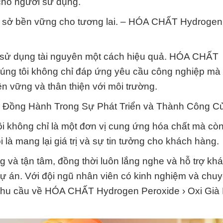
cho người sử dụng.
cơ sở bền vững cho tương lai. – HÓA CHẤT Hydrogen
c sử dụng tài nguyên một cách hiệu quả. HÓA CHẤT
úng tôi không chỉ đáp ứng yêu cầu công nghiệp mà
 vững và thân thiện với môi trường.
c Đồng Hành Trong Sự Phát Triển và Thành Công C
i không chỉ là một đơn vị cung ứng hóa chất mà còn 
là mang lại giá trị và sự tin tưởng cho khách hàng.
 và tận tâm, đồng thời luôn lắng nghe và hỗ trợ kh
ự án. Với đội ngũ nhân viên có kinh nghiệm và chu
mọi nhu cầu về HÓA CHẤT Hydrogen Peroxide › Oxi Gi