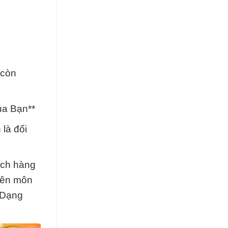
 còn
ủa Bạn**
là đối
ách hàng
yên môn
à Dạng