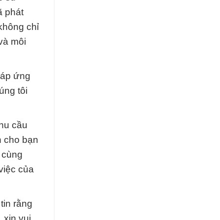
ã phát
không chỉ
và môi
đáp ứng
úng tôi
nhu cầu
n cho bạn
h cùng
việc của
tin rằng
 xin vui