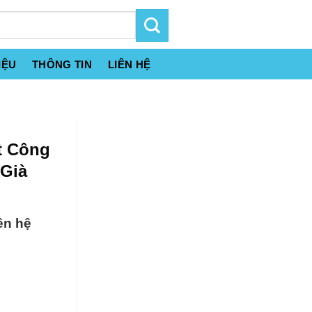
IỆU
THÔNG TIN
LIÊN HỆ
t Công
 Già
ên hệ