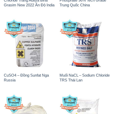
Chloride Trắng Aditya Birla
Phosphate 96% Tech Grade
Grasim New 2022 Ấn Độ India
Trung Quốc China
CuSO4 – Đồng Sunfat Nga
Muối NaCL – Sodium Chloride
Russia
TRS Thái Lan