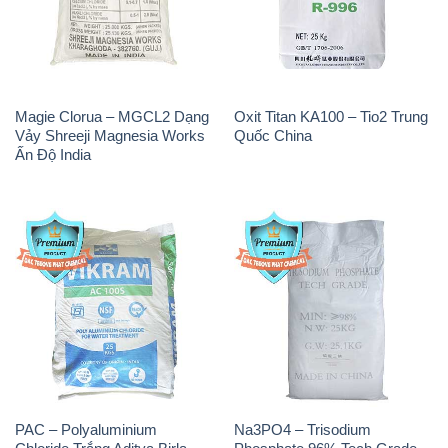
Magie Clorua – MGCL2 Dạng
Oxit Titan KA100 – Tio2 Trung
Vảy Shreeji Magnesia Works
Quốc China
Ấn Độ India
PAC – Polyaluminium
Na3PO4 – Trisodium