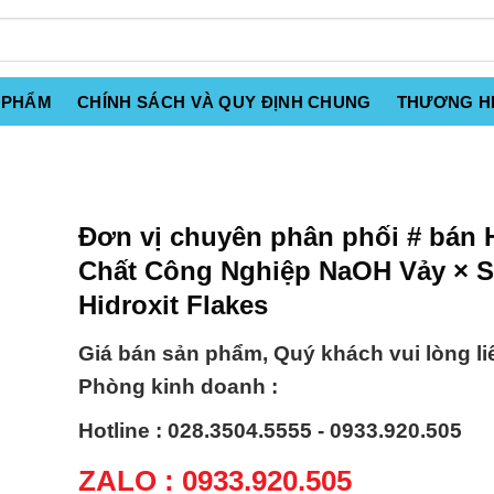
 PHẨM
CHÍNH SÁCH VÀ QUY ĐỊNH CHUNG
THƯƠNG H
Đơn vị chuyên phân phối # bán 
Chất Công Nghiệp NaOH Vảy × 
Hidroxit Flakes
Giá bán sản phẩm, Quý khách vui lòng li
Phòng kinh doanh :
Hotline : 028.3504.5555 - 0933.920.505
ZALO : 0933.920.505