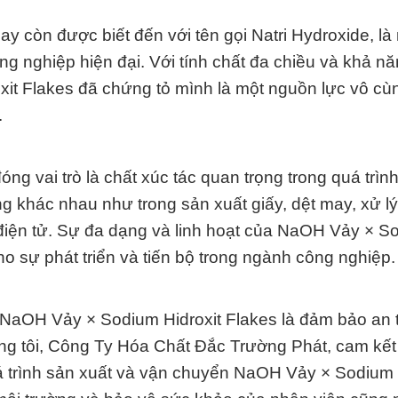
 còn được biết đến với tên gọi Natri Hydroxide, là 
g nghiệp hiện đại. Với tính chất đa chiều và khả nă
it Flakes đã chứng tỏ mình là một nguồn lực vô cù
.
g vai trò là chất xúc tác quan trọng trong quá trìn
 khác nhau như trong sản xuất giấy, dệt may, xử l
 điện tử. Sự đa dạng và linh hoạt của NaOH Vảy × S
o sự phát triển và tiến bộ trong ngành công nghiệp.
ới NaOH Vảy × Sodium Hidroxit Flakes là đảm bảo an
ng tôi, Công Ty Hóa Chất Đắc Trường Phát, cam kế
uá trình sản xuất và vận chuyển NaOH Vảy × Sodium 