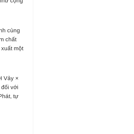
 như cộng
ánh cùng
ẩm chất
 xuất một
H Vảy ×
đối với
hát, tự