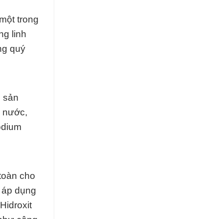
một trong
ng linh
ng quý
h sản
ý nước,
odium
 toàn cho
t áp dụng
Hidroxit