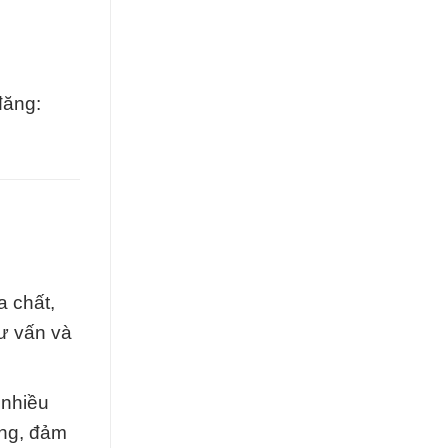
đăng:
a chất,
tư vấn và
 nhiều
ứng, đảm