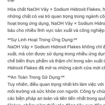
Hóa chất NaOH Vảy × Sodium Hidroxit Flakes, hay
những chất có vai trò quan trọng trong ngành côn
hoạt trong ứng dụng, NaOH Vảy × Sodium Hidrox
báu cho nhiều lĩnh vực sản xuất và công nghiệp
**Sự Linh Hoạt Trong Ứng Dụng:**
NaOH Vảy × Sodium Hidroxit Flakes không chỉ đón
xuất, mà còn được sử dụng trong nhiều ứng dụng
chế biến thực phẩm và thậm chí trong sản xuất
Hidroxit Flakes đã mở ra những cánh cửa mới ch
**An Toàn Trong Sử Dụng:**
Tuy nhiên, điều quan trọng nhất khi làm việc v
môi trường và sức khỏe con người. Công ty chú
các biện pháp an toàn và tiên tiến nhất trong q