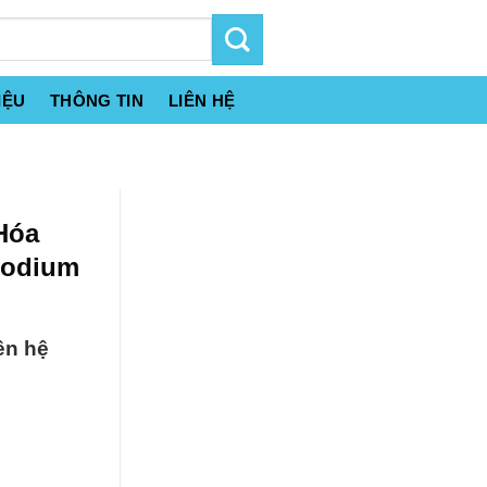
IỆU
THÔNG TIN
LIÊN HỆ
Hóa
Sodium
ên hệ