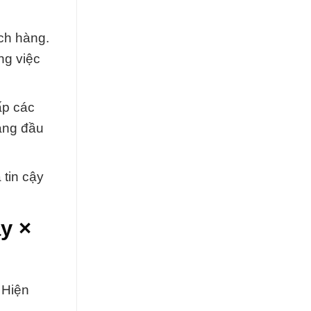
ách hàng.
ng việc
ấp các
hàng đầu
 tin cậy
y ×
 Hiện