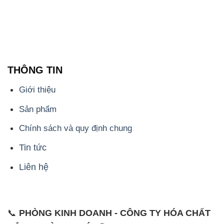
THÔNG TIN
Giới thiệu
Sản phẩm
Chính sách và quy định chung
Tin tức
Liên hệ
📞
PHÒNG KINH DOANH - CÔNG TY HÓA CHẤT
ĐẮC TRƯỜNG PHÁT
🌐
🌐 Website: https://hoachatmientay.com/
📞 Hotline: - 0933.920.505 - 028.3504.5555
- 028.3756.1835 - 028.3756.1840 - 028.3756.1841-