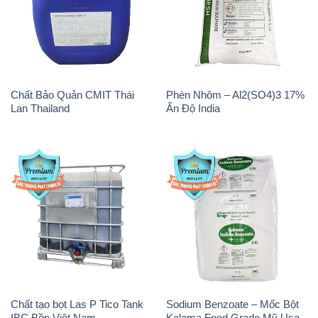
Chất Bảo Quản CMIT Thái
Phèn Nhôm – Al2(SO4)3 17%
Lan Thailand
Ấn Độ India
Chất tạo bọt Las P Tico Tank
Sodium Benzoate – Mốc Bột
IBC Bồn Việt Nam
Kalama Food Grade Mỹ Usa