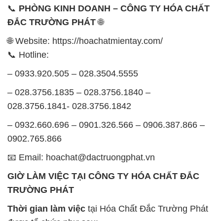
– 0933.920.505 – 028.3504.5555
– 028.3756.1835 – 028.3756.1840 –
028.3756.1841- 028.3756.1842
– 0932.660.696 – 0901.326.566 – 0906.387.866 –
0902.765.866
📧 Email: hoachat@dactruongphat.vn
GIỜ LÀM VIỆC TẠI CÔNG TY HÓA CHẤT ĐẮC
TRƯỜNG PHÁT
Thời gian làm việc
tại Hóa Chất Đắc Trường Phát
được tổ chức như sau:
Thứ 2 đến thứ 6: Buổi sáng: từ 8h đến 11h – Buổi
chiều: từ 12h30 đến 17h
Thứ 7: Buổi sáng: từ 8h đến 11h – Buổi chiều: từ