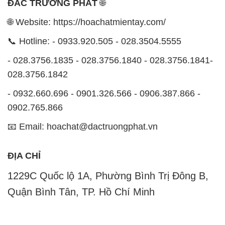
028.3756.1842
- 0932.660.696 - 0901.326.566 - 0906.387.866 -
0902.765.866
📧 Email: hoachat@dactruongphat.vn
ĐỊA CHỈ
1229C Quốc lộ 1A, Phường Bình Trị Đông B,
Quận Bình Tân, TP. Hồ Chí Minh
CÔNG TY XNK TM SX HÓA CHẤT ĐẮC TRƯỜNG
PHÁT
Công ty Hóa Chất Đắc Trường Phát, hoạt động dưới
tên miền
hoachatmientay.com
, là một đơn vị