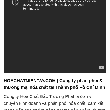
HOACHATMIENTAY.COM | Công ty phân phối &
thương mại hóa chất tại Thành phố Hồ Chí Minh
Công ty Hóa Chất Đắc Trường Phát là đơn vị
chuyên kinh doanh và phân phối hóa chất, cam kết
mang đến cho khách hàng những sản phẩm và dịch
vụ tốt nhất. Chúng tôi luôn đặt sự hài lòng của
khách hàng lên hàng đầu và không ngừng phấn đấu
để đáp ứng mọi nhu cầu về hóa chất, đồng thời góp
phần vào sự phát triển của doanh nghiệp và tổ