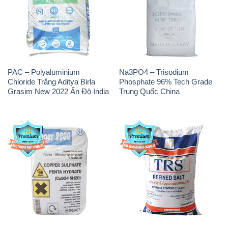
PAC – Polyaluminium
Na3PO4 – Trisodium
Chloride Trắng Aditya Birla
Phosphate 96% Tech Grade
Grasim New 2022 Ấn Độ India
Trung Quốc China
CuSO4 – Đồng Sunfat Nga
Muối NaCL – Sodium Chloride
Russia
TRS Thái Lan