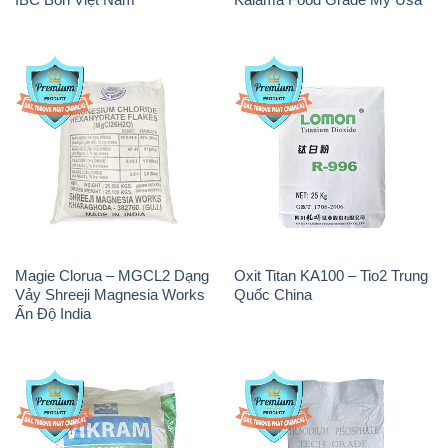
Magie Clorua – MGCL2 Dạng
Oxit Titan KA100 – Tio2 Trung
Vảy Shreeji Magnesia Works
Quốc China
Ấn Độ India