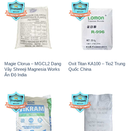
Magie Clorua – MGCL2 Dạng
Oxit Titan KA100 – Tio2 Trung
Vảy Shreeji Magnesia Works
Quốc China
Ấn Độ India