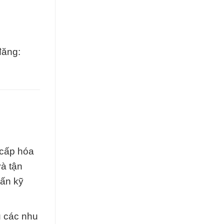
đăng:
 cấp hóa
à tận
vấn kỹ
ủ các nhu