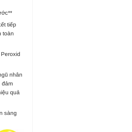
ước**
ết tiếp
n toàn
 Peroxid
 ngũ nhân
ể đảm
hiệu quả
ẵn sàng