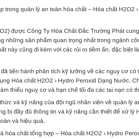
pháp trong quản lý an toàn hóa chất – Hóa chất H2O2 
O2) được Công Ty Hóa Chất Đắc Trường Phát cung
ong những sản phẩm quan trọng nhất trong ngành cô
t này cũng đi kèm với các rủi ro tiềm ẩn, đặc biệt l
i đã tiến hành phân tích kỹ lưỡng về các nguy cơ có 
 dụng Hóa chất H2O2 › Hydro Peroxid Dạng Nước. Ch
iảm thiểu nguy cơ và hạn chế tối đa các tai nạn có th
thức và kỹ năng của đội ngũ nhân viên về quản lý a
 bị đầy đủ thông tin và kỹ năng cần thiết để xử lý 
oàn và hiệu quả.
n và hóa chất tổng hợp – Hóa chất H2O2 › Hydro Per