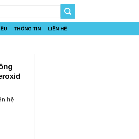
IỆU
THÔNG TIN
LIÊN HỆ
Công
eroxid
ên hệ