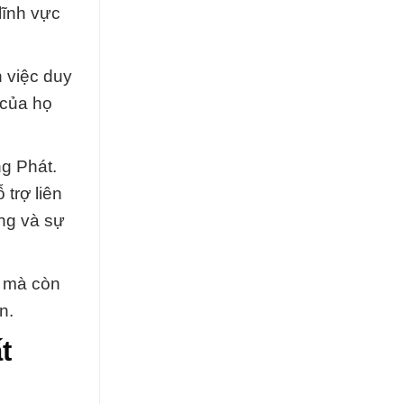
lĩnh vực
 việc duy
 của họ
g Phát.
trợ liên
àng và sự
, mà còn
n.
t