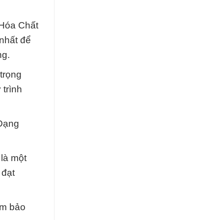
 Hóa Chất
 nhất để
ng.
trọng
 trình
 Dạng
là một
 đạt
ảm bảo