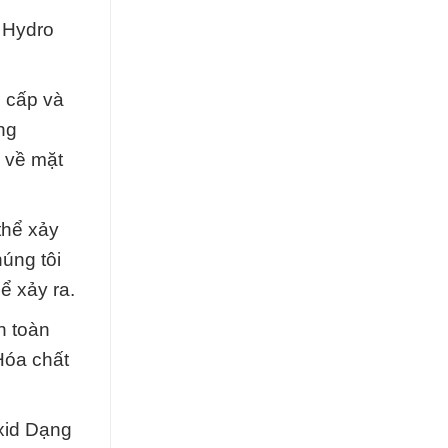
› Hydro
 cấp và
ng
à về mặt
thể xảy
úng tôi
ể xảy ra.
n toàn
Hóa chất
oxid Dạng