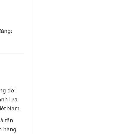
đăng:
ng đợi
ành lựa
iệt Nam.
à tận
ch hàng