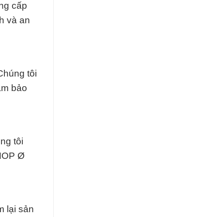
ung cấp
h và an
Chúng tôi
đảm bảo
ng tôi
 MOP Ø
 lại sản