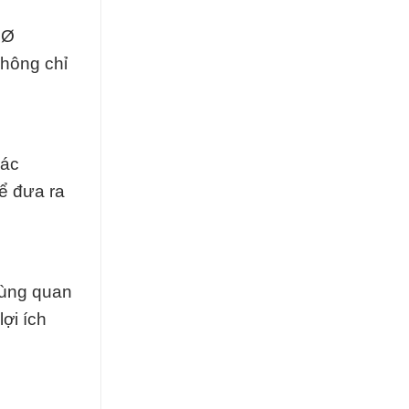
 Ø
không chỉ
các
để đưa ra
cùng quan
ợi ích