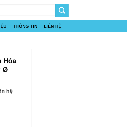
IỆU
THÔNG TIN
LIÊN HỆ
n Hóa
P Ø
ên hệ