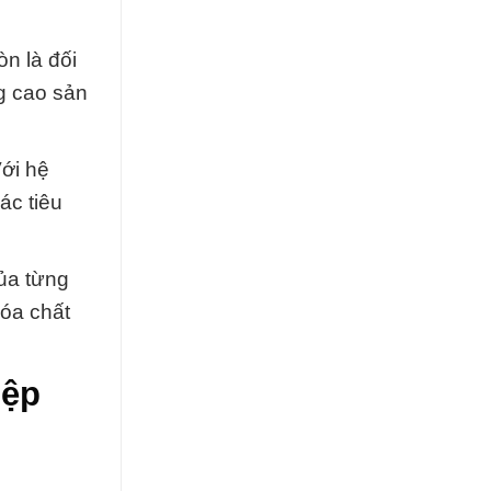
n là đối
ng cao sản
Với hệ
ác tiêu
ủa từng
óa chất
iệp