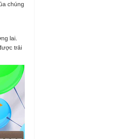
của chúng
ng lai.
ược trải