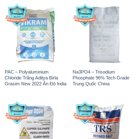
CuSO4 – Đồng Sunfat Nga
Muối NaCL – Sodium Chloride
Russia
TRS Thái Lan