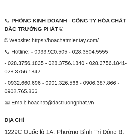
ĐỊA CHỈ
1229C Quốc lộ 1A, Phường Bình Trị Đông B,
Quận Bình Tân, TP. Hồ Chí Minh
CÔNG TY XNK TM SX HÓA CHẤT ĐẮC TRƯỜNG
PHÁT
Công ty Hóa Chất Đắc Trường Phát, hoạt động dưới
tên miền
hoachatmientay.com
, là một đơn vị
chuyên kinh doanh và phân phối các loại hóa chất
công nghiệp đa dạng, nhằm đáp ứng nhu cầu sử
dụng của khách hàng một cách tốt nhất.
Chúng tôi cam kết mang đến sự hài lòng và đáp ứng
mọi nhu cầu của khách hàng với tiêu chí hàng đầu.