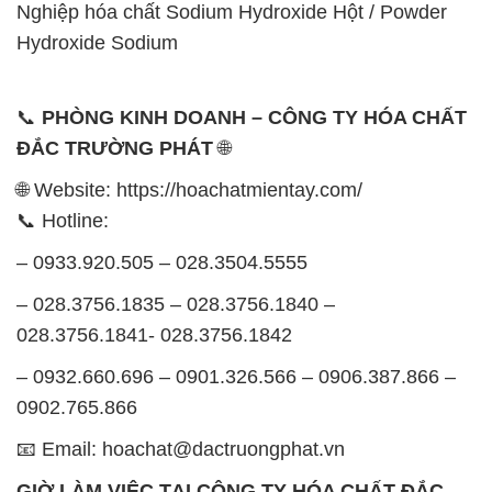
0902.765.866
📧 Email: hoachat@dactruongphat.vn
GIỜ LÀM VIỆC TẠI CÔNG TY HÓA CHẤT ĐẮC
TRƯỜNG PHÁT
Thời gian làm việc
tại Hóa Chất Đắc Trường Phát
được tổ chức như sau:
Thứ 2 đến thứ 6: Buổi sáng: từ 8h đến 11h – Buổi
chiều: từ 12h30 đến 17h
Thứ 7: Buổi sáng: từ 8h đến 11h – Buổi chiều: từ
12h30 đến 16h
Chủ nhật: Nghỉ chủ nhật hàng tuần
Chúng tôi rất trân trọng thời gian và cam kết tuân
thủ giờ làm việc để đảm bảo sự hỗ trợ tốt nhất cho
khách hàng và đảm bảo hiệu suất công việc cao