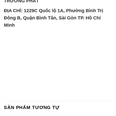
SẢN PHẨM TƯƠNG TỰ
Chất Bảo Quản CMIT Thái
Phèn Nhôm – Al2(SO4)3 17%
Lan Thailand
Ấn Độ India