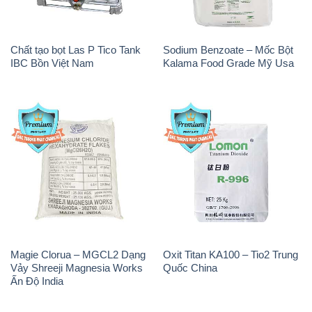
Vảy Shreeji Magnesia Works
Quốc China
Ấn Độ India
PAC – Polyaluminium
Na3PO4 – Trisodium
Chloride Trắng Aditya Birla
Phosphate 96% Tech Grade
Grasim New 2022 Ấn Độ India
Trung Quốc China