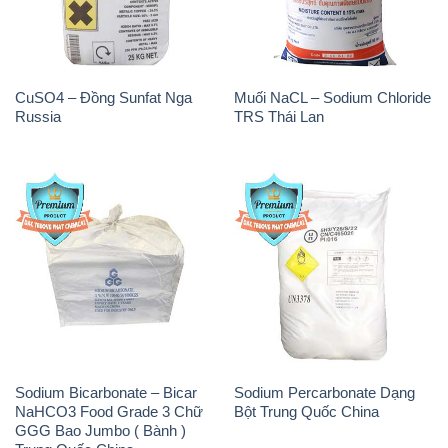
Sodium Bicarbonate – Bicar
Sodium Percarbonate Dạng
NaHCO3 Food Grade 3 Chữ
Bột Trung Quốc China
GGG Bao Jumbo ( Bành )
Trung Quốc China
THÔNG TIN
Giới thiệu
Sản phẩm
Chính sách và quy định chung