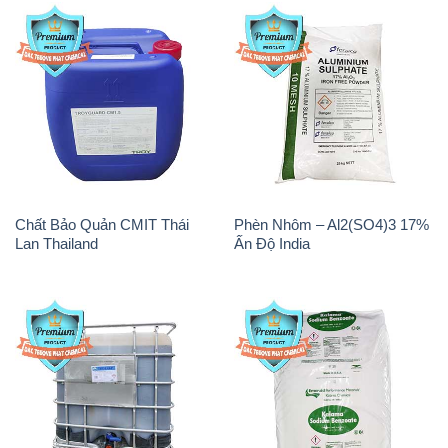
Chất tạo bọt Las P Tico Tank
Sodium Benzoate – Mốc Bột
IBC Bồn Việt Nam
Kalama Food Grade Mỹ Usa
Magie Clorua – MGCL2 Dạng
Oxit Titan KA100 – Tio2 Trung