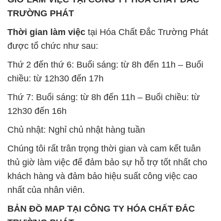
nhất của nhân viên.
BẢN ĐỒ MAP TẠI CÔNG TY HÓA CHẤT ĐẮC
TRƯỜNG PHÁT
ĐỊA CHỈ: 1229C Quốc lộ 1A, Phường Bình Trị
Đông B, Quận Bình Tân, Sài Gòn TP. Hồ Chí
Minh