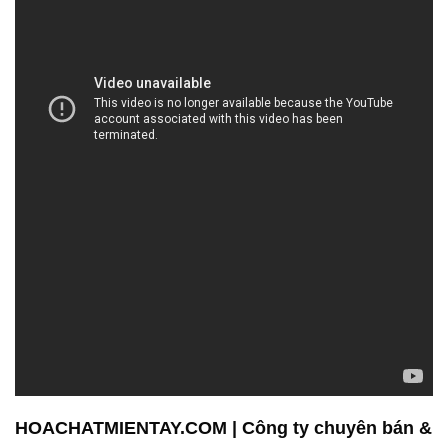
HOACHATMIENTAY.COM | Công ty chuyên bán &
cung ứng hóa chất tại Thành phố Hồ Chí Minh
Công Ty Hóa Chất Đắc Trường Phát là một doanh
nghiệp uy tín chuyên hoạt động trong lĩnh vực bán
và phân phối hóa chất. Với nhiều năm kinh nghiệm
và sự cam kết về chất lượng sản phẩm, chúng tôi
đã xây dựng một danh tiếng vững chắc trong ngành
công nghiệp hóa chất.
Chúng tôi cung cấp một loạt các sản phẩm hóa chất
đa dạng, đáp ứng nhu cầu của các ngành công
nghiệp khác nhau như công nghiệp sản xuất, xử lý
nước, nông nghiệp, y tế, và nhiều lĩnh vực khác.
Chất lượng của các sản phẩm hóa chất của chúng
tôi luôn được đảm bảo thông qua quá trình kiểm tra