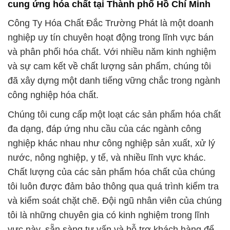
và kiểm soát chặt chẽ. Đội ngũ nhân viên của chúng
tôi là những chuyên gia có kinh nghiệm trong lĩnh
vực này, sẵn sàng tư vấn và hỗ trợ khách hàng để
đảm bảo họ chọn được sản phẩm phù hợp nhất với
nhu cầu cụ thể của họ.
Sự cam kết của Công Ty Hóa Chất Đắc Trường
Phát không chỉ dừng lại ở việc cung cấp sản phẩm
chất lượng, mà còn bao gồm cả dịch vụ hậu mãi
xuất sắc. Chúng tôi luôn lắng nghe và đáp ứng
những phản hồi từ khách hàng, để không ngừng cải
tiến và phát triển.
Với tầm nhìn dài hạn và tôn chỉ “Chất lượng và sự
hài lòng của khách hàng là ưu tiên hàng đầu,” Công
Ty Hóa Chất Đắc Trường Phát cam kết tiếp tục
đóng góp vào sự phát triển bền vững của các ngành