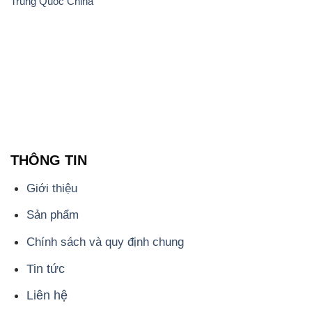
Tin tức
Liên hệ
📞
PHÒNG KINH DOANH - CÔNG TY HÓA CHẤT
ĐẮC TRƯỜNG PHÁT
🌐
🌐 Website: https://hoachatmientay.com/
📞 Hotline: - 0933.920.505 - 028.3504.5555
- 028.3756.1835 - 028.3756.1840 - 028.3756.1841-
028.3756.1842
- 0932.660.696 - 0901.326.566 - 0906.387.866 -
0902.765.866
📧 Email: hoachat@dactruongphat.vn