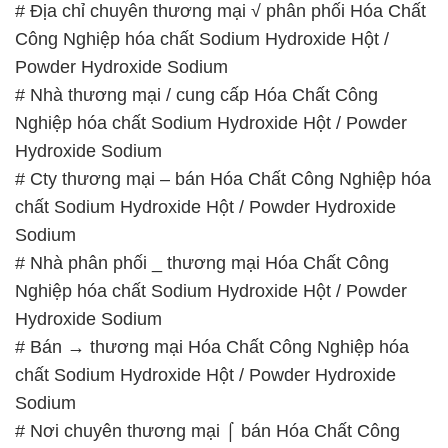
chất Sodium Hydroxide Hột / Powder Hydroxide
Sodium
# Nơi chuyên thương mại ⌠ bán Hóa Chất Công
Nghiệp hóa chất Sodium Hydroxide Hột / Powder
Hydroxide Sodium
📞
PHÒNG KINH DOANH – CÔNG TY HÓA CHẤT
ĐẮC TRƯỜNG PHÁT
🌐
🌐 Website: https://hoachatmientay.com/
📞 Hotline:
– 0933.920.505 – 028.3504.5555
– 028.3756.1835 – 028.3756.1840 –
028.3756.1841- 028.3756.1842
– 0932.660.696 – 0901.326.566 – 0906.387.866 –