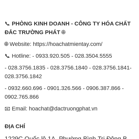
📞
PHÒNG KINH DOANH - CÔNG TY HÓA CHẤT
ĐẮC TRƯỜNG PHÁT
🌐
🌐 Website: https://hoachatmientay.com/
📞 Hotline: - 0933.920.505 - 028.3504.5555
- 028.3756.1835 - 028.3756.1840 - 028.3756.1841-
028.3756.1842
- 0932.660.696 - 0901.326.566 - 0906.387.866 -
0902.765.866
📧 Email: hoachat@dactruongphat.vn
ĐỊA CHỈ
1229C Quốc lộ 1A, Phường Bình Trị Đông B,