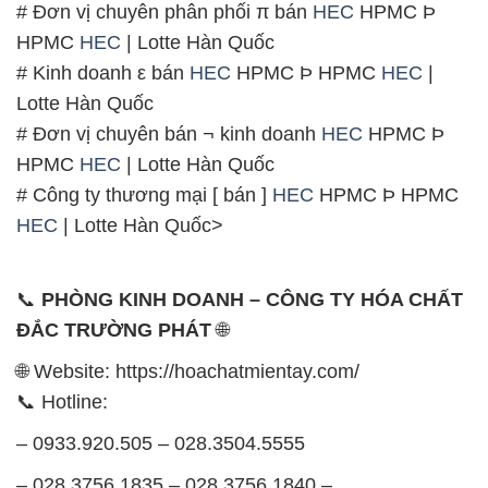
# Đơn vị chuyên phân phối π bán
HEC
HPMC Þ
HPMC
HEC
| Lotte Hàn Quốc
# Kinh doanh ε bán
HEC
HPMC Þ HPMC
HEC
|
Lotte Hàn Quốc
# Đơn vị chuyên bán ¬ kinh doanh
HEC
HPMC Þ
HPMC
HEC
| Lotte Hàn Quốc
# Công ty thương mại [ bán ]
HEC
HPMC Þ HPMC
HEC
| Lotte Hàn Quốc>
📞
PHÒNG KINH DOANH – CÔNG TY HÓA CHẤT
ĐẮC TRƯỜNG PHÁT
🌐
🌐 Website: https://hoachatmientay.com/
📞 Hotline:
– 0933.920.505 – 028.3504.5555
– 028.3756.1835 – 028.3756.1840 –