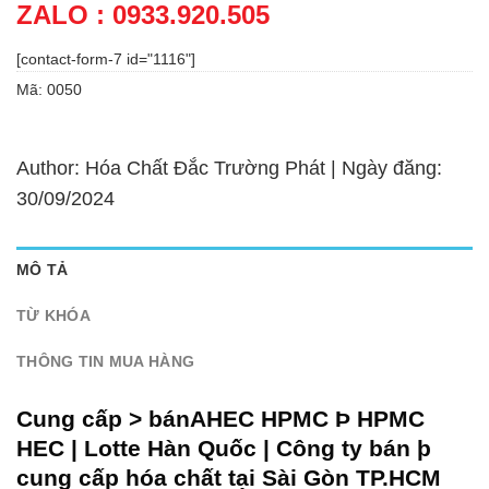
ZALO : 0933.920.505
[contact-form-7 id="1116"]
Mã:
0050
Author: Hóa Chất Đắc Trường Phát | Ngày đăng:
30/09/2024
MÔ TẢ
TỪ KHÓA
THÔNG TIN MUA HÀNG
Cung cấp > bánA
HEC HPMC Þ HPMC
HEC | Lotte Hàn Quốc | Công ty bán þ
cung cấp hóa chất tại Sài Gòn TP.HCM