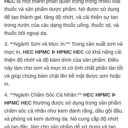
HEC
là một thành phần quan trọng trong nhiều loại
thuốc và sản phẩm dược phẩm. Nó được sử dụng
để tạo thành gel, tăng độ nhớt, và cải thiện sự tan
trong nước của các dạng thuốc uống, thuốc xịt, và
thuốc bôi ngoại da.
3. **Ngành Sơn và Mực In:** Trong sản xuất sơn và
mực in,
HEC
HPMC Þ HPMC
HEC
có khả năng cải
thiện độ nhớt và độ bám dính của sản phẩm. Điều
này làm cho sơn và mực in có tính chất phân tán tốt
và giúp chúng bám chặt lên bề mặt được sơn hoặc
in.
4. **Ngành Chăm Sóc Cá Nhân:**
HEC
HPMC Þ
HPMC
HEC
thường được sử dụng trong sản phẩm
chăm sóc cá nhân như kem đánh răng, dầu gội đầu,
xà phòng và kem dưỡng da. Nó cung cấp độ nhớt
và tạo đặc, làm cho sản phẩm dễ sử dụng và tạo