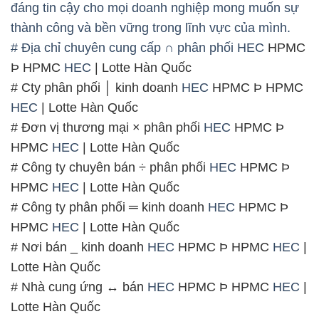
đáng tin cậy cho mọi doanh nghiệp mong muốn sự
thành công và bền vững trong lĩnh vực của mình.
# Địa chỉ chuyên cung cấp ∩ phân phối
HEC
HPMC
Þ HPMC
HEC
| Lotte Hàn Quốc
# Cty phân phối │ kinh doanh
HEC
HPMC Þ HPMC
HEC
| Lotte Hàn Quốc
# Đơn vị thương mại × phân phối
HEC
HPMC Þ
HPMC
HEC
| Lotte Hàn Quốc
# Công ty chuyên bán ÷ phân phối
HEC
HPMC Þ
HPMC
HEC
| Lotte Hàn Quốc
# Công ty phân phối ═ kinh doanh
HEC
HPMC Þ
HPMC
HEC
| Lotte Hàn Quốc
# Nơi bán _ kinh doanh
HEC
HPMC Þ HPMC
HEC
|
Lotte Hàn Quốc
# Nhà cung ứng ↔ bán
HEC
HPMC Þ HPMC
HEC
|
Lotte Hàn Quốc