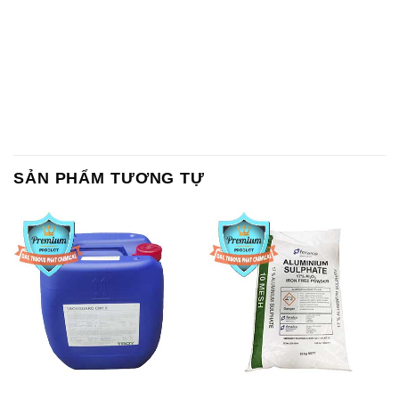
SẢN PHẨM TƯƠNG TỰ
Chất Bảo Quản CMIT Thái
Phèn Nhôm – Al2(SO4)3 17%
Lan Thailand
Ấn Độ India