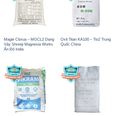
Magie Clorua – MGCL2 Dạng
Oxit Titan KA100 – Tio2 Trung
Vảy Shreeji Magnesia Works
Quốc China
Ấn Độ India
PAC – Polyaluminium
Na3PO4 – Trisodium
Chloride Trắng Aditya Birla
Phosphate 96% Tech Grade
Grasim New 2022 Ấn Độ India
Trung Quốc China