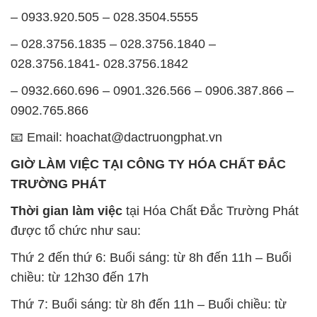
– 0932.660.696 – 0901.326.566 – 0906.387.866 –
0902.765.866
📧 Email: hoachat@dactruongphat.vn
GIỜ LÀM VIỆC TẠI CÔNG TY HÓA CHẤT ĐẮC
TRƯỜNG PHÁT
Thời gian làm việc
tại Hóa Chất Đắc Trường Phát
được tổ chức như sau:
Thứ 2 đến thứ 6: Buổi sáng: từ 8h đến 11h – Buổi
chiều: từ 12h30 đến 17h
Thứ 7: Buổi sáng: từ 8h đến 11h – Buổi chiều: từ
12h30 đến 16h
Chủ nhật: Nghỉ chủ nhật hàng tuần
Chúng tôi rất trân trọng thời gian và cam kết tuân
thủ giờ làm việc để đảm bảo sự hỗ trợ tốt nhất cho