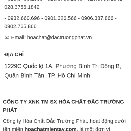
📧 Email: hoachat@dactruongphat.vn
ĐỊA CHỈ
1229C Quốc lộ 1A, Phường Bình Trị Đông B,
Quận Bình Tân, TP. Hồ Chí Minh
CÔNG TY XNK TM SX HÓA CHẤT ĐẮC TRƯỜNG
PHÁT
Công ty Hóa Chất Đắc Trường Phát, hoạt động dưới
tên miền
hoachatmientay.com
, là một đơn vị
chuyên kinh doanh và phân phối các loại hóa chất
công nghiệp đa dạng, nhằm đáp ứng nhu cầu sử
dụng của khách hàng một cách tốt nhất.
Chúng tôi cam kết mang đến sự hài lòng và đáp ứng