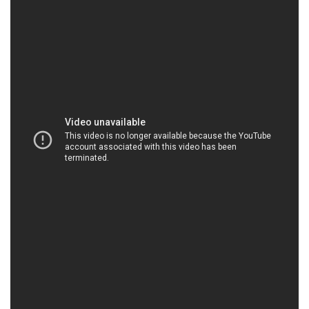
HOACHATMIENTAY.COM | Công ty kinh doanh _
bán hóa chất tại Thành phố Hồ Chí Minh