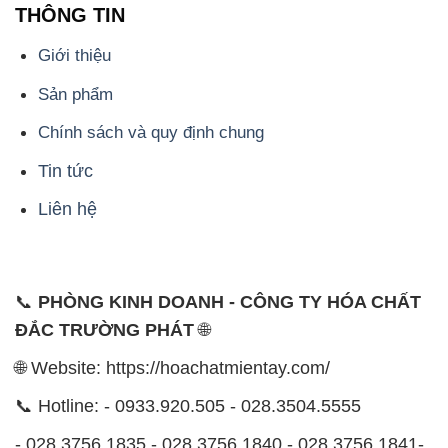
Chính sách và quy định chung
Tin tức
Liên hệ
📞
PHÒNG KINH DOANH - CÔNG TY HÓA CHẤT
ĐẮC TRƯỜNG PHÁT
🌐
🌐 Website: https://hoachatmientay.com/
📞 Hotline: - 0933.920.505 - 028.3504.5555
- 028.3756.1835 - 028.3756.1840 - 028.3756.1841-
028.3756.1842
- 0932.660.696 - 0901.326.566 - 0906.387.866 -
0902.765.866