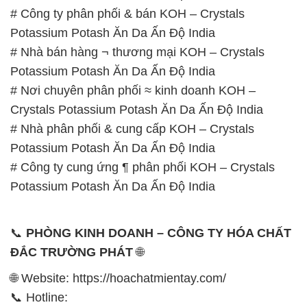
# Nơi chuyên phân phối ≈ kinh doanh KOH –
Crystals Potassium Potash Ăn Da Ấn Độ India
# Nhà phân phối & cung cấp KOH – Crystals
Potassium Potash Ăn Da Ấn Độ India
# Công ty cung ứng ¶ phân phối KOH – Crystals
Potassium Potash Ăn Da Ấn Độ India
📞
PHÒNG KINH DOANH – CÔNG TY HÓA CHẤT
ĐẮC TRƯỜNG PHÁT
🌐
🌐 Website: https://hoachatmientay.com/
📞 Hotline:
– 0933.920.505 – 028.3504.5555
– 028.3756.1835 – 028.3756.1840 –
028.3756.1841- 028.3756.1842