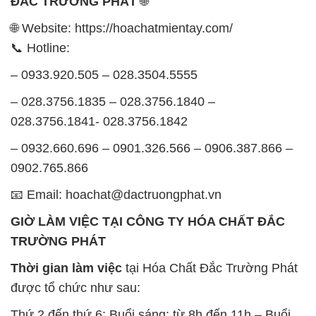
ĐẮC TRƯỜNG PHÁT
🌐
🌐 Website: https://hoachatmientay.com/
📞 Hotline:
– 0933.920.505 – 028.3504.5555
– 028.3756.1835 – 028.3756.1840 –
028.3756.1841- 028.3756.1842
– 0932.660.696 – 0901.326.566 – 0906.387.866 –
0902.765.866
📧 Email: hoachat@dactruongphat.vn
GIỜ LÀM VIỆC TẠI CÔNG TY HÓA CHẤT ĐẮC
TRƯỜNG PHÁT
Thời gian làm việc
tại Hóa Chất Đắc Trường Phát
được tổ chức như sau:
Thứ 2 đến thứ 6: Buổi sáng: từ 8h đến 11h – Buổi