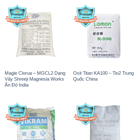
Magie Clorua – MGCL2 Dạng
Oxit Titan KA100 – Tio2 Trung
Vảy Shreeji Magnesia Works
Quốc China
Ấn Độ India