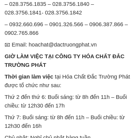
– 028.3756.1835 – 028.3756.1840 –
028.3756.1841- 028.3756.1842
– 0932.660.696 – 0901.326.566 – 0906.387.866 –
0902.765.866
📧 Email: hoachat@dactruongphat.vn
GIỜ LÀM VIỆC TẠI CÔNG TY HÓA CHẤT ĐẮC
TRƯỜNG PHÁT
Thời gian làm việc
tại Hóa Chất Đắc Trường Phát
được tổ chức như sau:
Thứ 2 đến thứ 6: Buổi sáng: từ 8h đến 11h – Buổi
chiều: từ 12h30 đến 17h
Thứ 7: Buổi sáng: từ 8h đến 11h – Buổi chiều: từ
12h30 đến 16h
Chủ nhật: Nghỉ chủ nhật hàng tuần