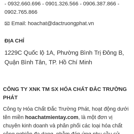
- 0932.660.696 - 0901.326.566 - 0906.387.866 -
0902.765.866
📧 Email: hoachat@dactruongphat.vn
ĐỊA CHỈ
1229C Quốc lộ 1A, Phường Bình Trị Đông B,
Quận Bình Tân, TP. Hồ Chí Minh
CÔNG TY XNK TM SX HÓA CHẤT ĐẮC TRƯỜNG
PHÁT
Công ty Hóa Chất Đắc Trường Phát, hoạt động dưới
tên miền
hoachatmientay.com
, là một đơn vị
chuyên kinh doanh và phân phối các loại hóa chất
công nghiệp đa dạng, nhằm đáp ứng nhu cầu sử