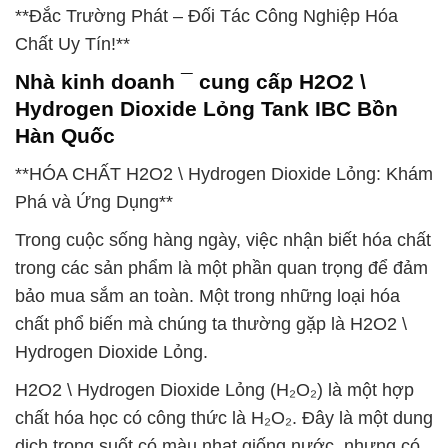
**Đắc Trường Phát – Đối Tác Công Nghiệp Hóa
Chất Uy Tín!**
Nhà kinh doanh ¯ cung cấp H2O2 \
Hydrogen Dioxide Lỏng Tank IBC Bồn
Hàn Quốc
**HÓA CHẤT H2O2 \ Hydrogen Dioxide Lỏng: Khám
Phá và Ứng Dụng**
Trong cuộc sống hàng ngày, việc nhận biết hóa chất
trong các sản phẩm là một phần quan trọng để đảm
bảo mua sắm an toàn. Một trong những loại hóa
chất phổ biến mà chúng ta thường gặp là H2O2 \
Hydrogen Dioxide Lỏng.
H2O2 \ Hydrogen Dioxide Lỏng (H₂O₂) là một hợp
chất hóa học có công thức là H₂O₂. Đây là một dung
dịch trong suốt có màu nhạt giống nước, nhưng có