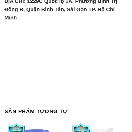
ĐỊA CHỈ: 1229C Quốc lộ 1A, Phường Bình Trị
Đông B, Quận Bình Tân, Sài Gòn TP. Hồ Chí
Minh
SẢN PHẨM TƯƠNG TỰ