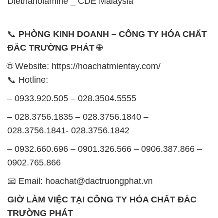
Diethanolamine _ CDE Malaysia
📞
PHÒNG KINH DOANH – CÔNG TY HÓA CHẤT
ĐẮC TRƯỜNG PHÁT
🌐
🌐 Website: https://hoachatmientay.com/
📞 Hotline:
– 0933.920.505 – 028.3504.5555
– 028.3756.1835 – 028.3756.1840 –
028.3756.1841- 028.3756.1842
– 0932.660.696 – 0901.326.566 – 0906.387.866 –
0902.765.866
📧 Email: hoachat@dactruongphat.vn
GIỜ LÀM VIỆC TẠI CÔNG TY HÓA CHẤT ĐẮC
TRƯỜNG PHÁT