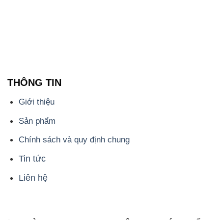
THÔNG TIN
Giới thiệu
Sản phẩm
Chính sách và quy định chung
Tin tức
Liên hệ
📞
PHÒNG KINH DOANH - CÔNG TY HÓA CHẤT
ĐẮC TRƯỜNG PHÁT
🌐
🌐 Website: https://hoachatmientay.com/
📞 Hotline: - 0933.920.505 - 028.3504.5555