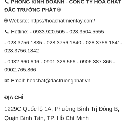
- 028.3756.1835 - 028.3756.1840 - 028.3756.1841-
028.3756.1842
- 0932.660.696 - 0901.326.566 - 0906.387.866 -
0902.765.866
📧 Email: hoachat@dactruongphat.vn
ĐỊA CHỈ
1229C Quốc lộ 1A, Phường Bình Trị Đông B,
Quận Bình Tân, TP. Hồ Chí Minh
CÔNG TY XNK TM SX HÓA CHẤT ĐẮC TRƯỜNG
PHÁT
Công ty Hóa Chất Đắc Trường Phát, hoạt động dưới