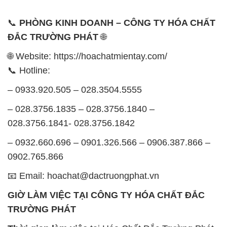
📞 Hotline:
– 0933.920.505 – 028.3504.5555
– 028.3756.1835 – 028.3756.1840 –
028.3756.1841- 028.3756.1842
– 0932.660.696 – 0901.326.566 – 0906.387.866 –
0902.765.866
📧 Email: hoachat@dactruongphat.vn
GIỜ LÀM VIỆC TẠI CÔNG TY HÓA CHẤT ĐẮC
TRƯỜNG PHÁT
Thời gian làm việc
tại Hóa Chất Đắc Trường Phát
được tổ chức như sau:
Thứ 2 đến thứ 6: Buổi sáng: từ 8h đến 11h – Buổi
chiều: từ 12h30 đến 17h