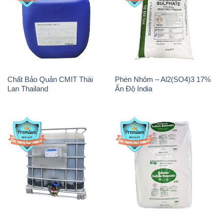
Chất Bảo Quản CMIT Thái
Phèn Nhôm – Al2(SO4)3 17%
Lan Thailand
Ấn Độ India
Chất tạo bọt Las P Tico Tank
Sodium Benzoate – Mốc Bột
IBC Bồn Việt Nam
Kalama Food Grade Mỹ Usa