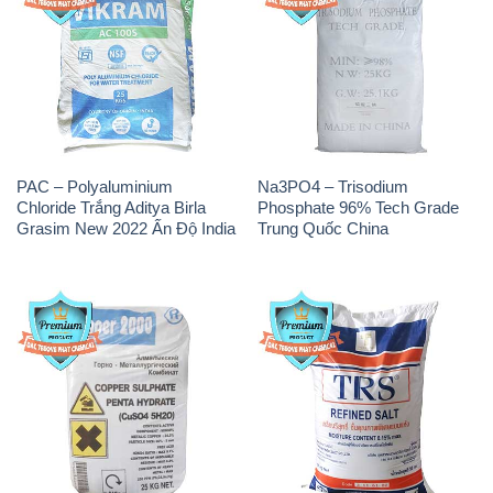
PAC – Polyaluminium
Na3PO4 – Trisodium
Chloride Trắng Aditya Birla
Phosphate 96% Tech Grade
Grasim New 2022 Ấn Độ India
Trung Quốc China
CuSO4 – Đồng Sunfat Nga
Muối NaCL – Sodium Chloride
Russia
TRS Thái Lan