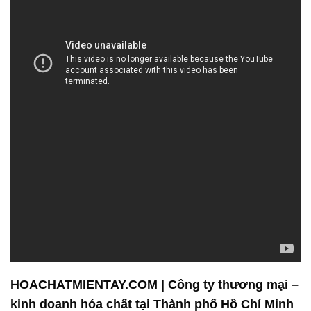
HOACHATMIENTAY.COM | Công ty thương mại –
kinh doanh hóa chất tại Thành phố Hồ Chí Minh
**Chất Lượng Đỉnh Cao**
Tại Công ty hóa chất Đắc Trường Phát, chất lượng
luôn là ưu tiên hàng đầu. Chúng tôi cam kết cung
cấp những sản phẩm hóa chất chất lượng cao nhất,