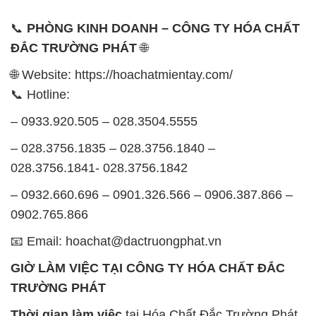
📞
PHÒNG KINH DOANH – CÔNG TY HÓA CHẤT
ĐẮC TRƯỜNG PHÁT
🌐
🌐 Website: https://hoachatmientay.com/
📞 Hotline:
– 0933.920.505 – 028.3504.5555
– 028.3756.1835 – 028.3756.1840 –
028.3756.1841- 028.3756.1842
– 0932.660.696 – 0901.326.566 – 0906.387.866 –
0902.765.866
📧 Email: hoachat@dactruongphat.vn
GIỜ LÀM VIỆC TẠI CÔNG TY HÓA CHẤT ĐẮC
TRƯỜNG PHÁT
Thời gian làm việc
tại Hóa Chất Đắc Trường Phát