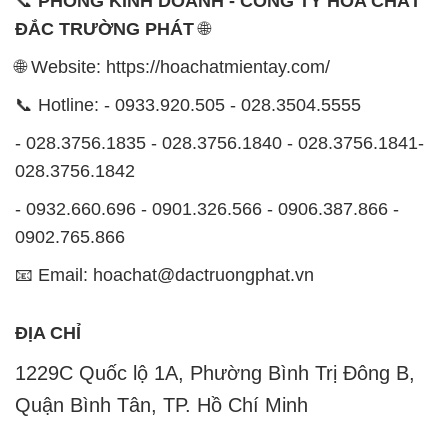
📞
PHÒNG KINH DOANH - CÔNG TY HÓA CHẤT
ĐẮC TRƯỜNG PHÁT
🌐
🌐 Website: https://hoachatmientay.com/
📞 Hotline: - 0933.920.505 - 028.3504.5555
- 028.3756.1835 - 028.3756.1840 - 028.3756.1841-
028.3756.1842
- 0932.660.696 - 0901.326.566 - 0906.387.866 -
0902.765.866
📧 Email: hoachat@dactruongphat.vn
ĐỊA CHỈ
1229C Quốc lộ 1A, Phường Bình Trị Đông B,
Quận Bình Tân, TP. Hồ Chí Minh