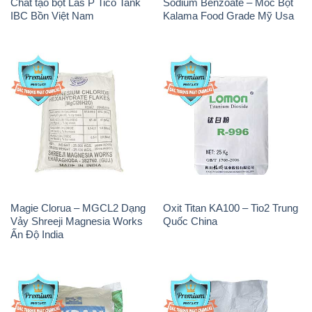
Chất tạo bọt Las P Tico Tank
Sodium Benzoate – Mốc Bột
IBC Bồn Việt Nam
Kalama Food Grade Mỹ Usa
Magie Clorua – MGCL2 Dạng
Oxit Titan KA100 – Tio2 Trung
Vảy Shreeji Magnesia Works
Quốc China
Ấn Độ India