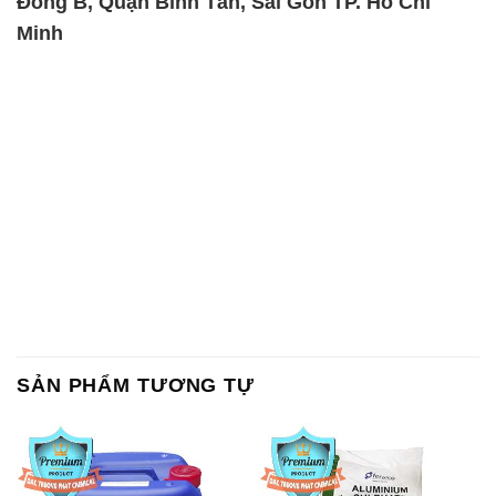
Đông B, Quận Bình Tân, Sài Gòn TP. Hồ Chí
Minh
SẢN PHẨM TƯƠNG TỰ