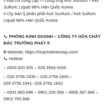
# Địa chỉ cung cấp — cung ứng Axít Sunfuric / Axit
Sulfuric Liquid 98% Hàn Quốc Korea
# Cty bán § phân phối Axít Sunfuric / Axit Sulfuric
Liquid 98% Hàn Quốc Korea
📞
PHÒNG KINH DOANH – CÔNG TY HÓA CHẤT
ĐẮC TRƯỜNG PHÁT
🌐
🌐 Website: https://hoachatmientay.com/
📞 Hotline:
– 0933.920.505 – 028.3504.5555
– 028.3756.1835 – 028.3756.1840 –
028.3756.1841- 028.3756.1842
– 0932.660.696 – 0901.326.566 – 0906.387.866 –
0902.765.866